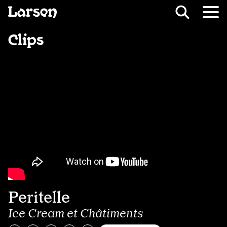
Recevoir Larsen
Fil d’ariane
Clips
Peritelle
Ice Cream et Châtiments