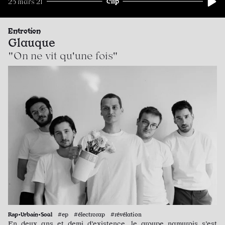
Clip
25 mars 21
Entretien
Glauque
"On ne vit qu'une fois"
Rap•Urbain•Soul
#ep #électrorap #révélation
En deux ans et demi d’existence, le groupe namurois s’est