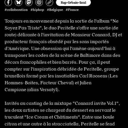
Partagez sur Facebook
Partager sur Bluesky
Partager sur Mastodon
Partagez par e-mail
Copiez l’url
Rap•Urbain•Soul
#collaboration #hiphop #Belgique #France
Toujours en mouvement depuis la sortie de l'album "Ne
Soyez Pas Triste", le duo Peritelle s'offre une sortie (de
route) délirante à l'invitation de Monsieur Connard, DJ et
producteur français obsédé par les sons importés
d'Amérique. Une obsession qui l'amène aujourd'hui à
transposer les codes de la scène de Baltimore dans des
décors francophiles et bien barrés. Pour ça, il peut
compter sur l'inspiration débridée de Peritelle, groupe
bruxellois formé par les insatiables Carl Roosens (Les
Hommes-Boites, Facteur Cheval) et Julien
Campione (alias Versatyl).
Invités au casting de la mixtape "Connard invite Vol.1",
les deux artistes se chargent du dessert en servant le
truculent "Ice Cream et Châtiments". Entre une boule
citron et une autre à la stracciatella, Peritelle se fend