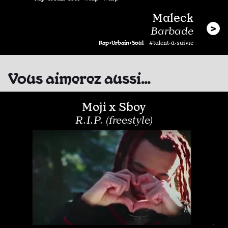
Maleck
Barbade
Rap•Urbain•Soul
#talent·à·suivre
Vous aimerez aussi…
Moji x Sboy
R.I.P. (freestyle)