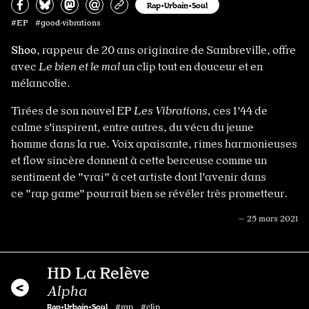
Partagez sur Facebook
Partager sur Bluesky
Partager sur Mastodon
Partagez par e-mail
Copiez l’url
Rap•Urbain•Soul
#EP #good·vibrations
Shoo
, rappeur de 20 ans originaire de Sambreville, offre
avec
Le bien et le mal
un clip tout en douceur et en
mélancolie.
Tirées de son nouvel EP
Les Vibrations,
ces 1'44
de
calme s'inspirent, entre autres, du vécu du jeune
homme dans la rue. Voix apaisante, rimes harmonieuses
et flow sincère donnent à cette berceuse comme un
sentiment de "vrai" à cet artiste dont l'avenir dans
ce "rap game" pourrait bien se révéler très prometteur.
— 25 mars 2021
HD La Relève
Alpha
Rap•Urbain•Soul
#rap #clip