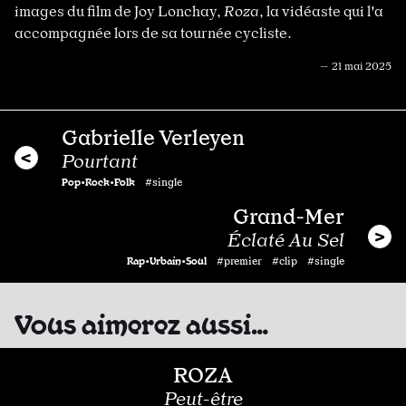
images du film de Joy Lonchay,
Roza
, la vidéaste qui l'a
accompagnée lors de sa tournée cycliste.
— 21 mai 2025
Gabrielle Verleyen
Pourtant
Pop•Rock•Folk
#single
Grand-Mer
Éclaté Au Sel
Rap•Urbain•Soul
#premier #clip #single
Vous aimerez aussi…
ROZA
Peut-être