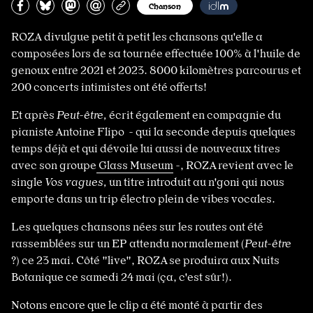
Partagez sur Facebook
Partager sur Bluesky
Partager sur Mastodon
Partagez par e-mail
Copiez l’url
Chanson
ROZA divulgue petit à petit les chansons qu'elle a
composées lors de sa tournée effectuée 100% à l'huile de
genoux entre 2021 et 2023. 8000 kilomètres parcourus et
200 concerts intimistes ont été offerts!
Et après
Peut-être,
écrit également en compagnie du
pianiste Antoine Flipo - qui la seconde depuis quelques
temps déjà et qui dévoile lui aussi de nouveaux titres
avec son groupe
Glass Museum
-, ROZA revient avec le
single
Vos vagues,
un titre introduit au n'goni qui nous
emporte dans un trip électro plein de vibes vocales.
Les quelques chansons nées sur les routes ont été
rassemblées sur un EP attendu normalement (
Peut-être
?) ce 23 mai. Côté "live", ROZA se produira aux Nuits
Botanique ce samedi 24 mai (ça, c'est sûr!).
Notons encore que le clip a été monté à partir des