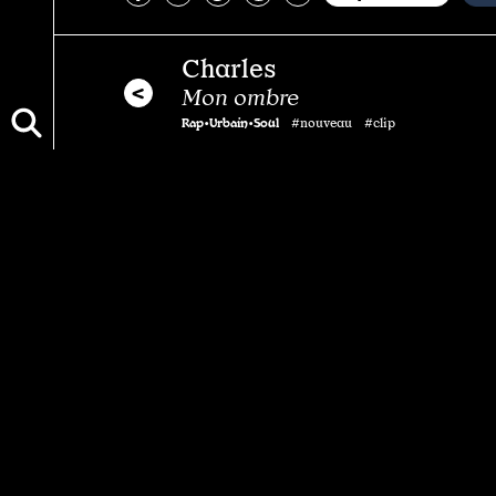
Charles
Mon ombre
Rap•Urbain•Soul
#nouveau #clip
Vous aimerez aussi…
Gabrielle Verleyen
Les étoiles
Chanson
Pop•Rock•Folk
#mélancolie