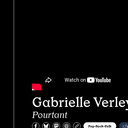
Gabrielle Verl
Pourtant
Partagez sur Facebook
Partager sur Bluesky
Partager sur Mastodon
Partagez par e-mail
Copiez l’url
Pop•Rock•Folk