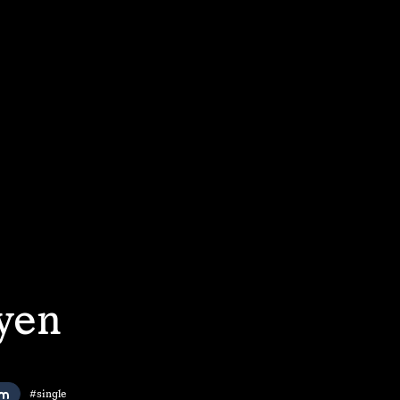
eyen
#single