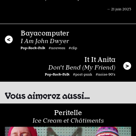
— 21 juin 2023
Bayacomputer
I Am John Dwyer
Pop•Rock•Folk
#nouveau #clip
It It Anita
Don't Bend (My Friend)
Pop•Rock•Folk
#post·punk #noise·90's
Vous aimerez aussi…
Peritelle
Ice Cream et Châtiments