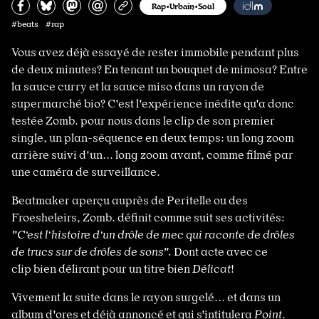
Partagez sur Facebook
Partager sur Bluesky
Partager sur Mastodon
Partagez par e-mail
Copiez l’url
Rap•Urbain•Soul
#beats #rap
Vous avez déjà essayé de rester immobile pendant plus
de deux minutes? En tenant un bouquet de mimosa? Entre
la sauce curry et la sauce miso dans un rayon de
supermarché bio? C'est l'expérience inédite qu'a donc
testée Zomb. pour nous dans le clip de son premier
single, un plan-séquence en deux temps: un long zoom
arrière suivi d'un... long zoom avant, comme filmé par
une caméra de surveillance.
Beatmaker aperçu auprès de Peritelle ou des
Froesheleirs, Zomb. définit comme suit ses activités:
"C’est l’histoire d’un drôle de mec qui raconte de drôles
de trucs sur de drôles de sons".
Dont acte avec ce
clip bien délirant pour un titre bien
Délicat
!
Vivement la suite dans le rayon surgelé... et dans un
album d'ores et déjà annoncé et qui s'intitulera
Point
.