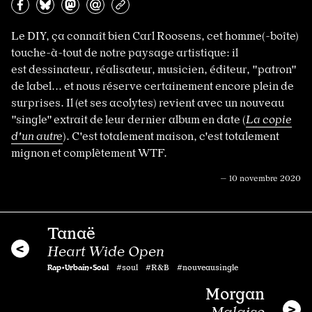
Partagez sur Facebook
Partager sur Bluesky
Partager sur Mastodon
Partagez par e-mail
Copiez l’url
Le DIY, ça connaît bien Carl Roosens, cet homme(-boîte)
touche-à-tout de notre paysage artistique: il
est dessinateur, réalisateur, musicien, éditeur, "patron"
de label... et nous réserve certainement encore plein de
surprises. Il (et ses acolytes) revient avec un nouveau
"single" extrait de leur dernier album en date (
La copie
d'un autre
). C'est totalement maison, c'est totalement
mignon et complètement WTF.
— 10 novembre 2020
Tanaë
Heart Wide Open
Rap•Urbain•Soul
#soul #R&B #nouveausingle
Morgan