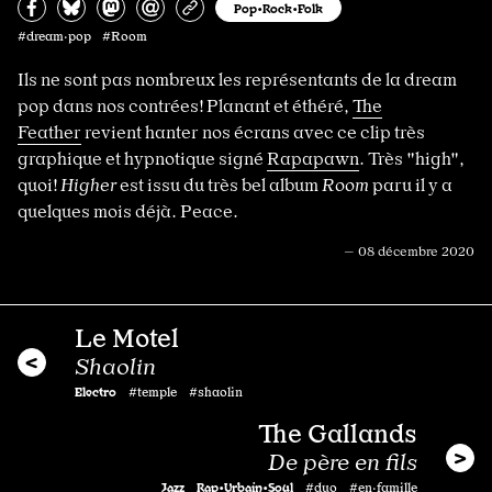
Partagez sur Facebook
Partager sur Bluesky
Partager sur Mastodon
Partagez par e-mail
Copiez l’url
Pop•Rock•Folk
#dream·pop #Room
Ils ne sont pas nombreux les représentants de la dream
pop dans nos contrées! Planant et éthéré,
The
Feather
revient hanter nos écrans avec ce clip très
graphique et hypnotique signé
Rapapawn
. Très "high",
quoi!
Higher
est issu du très bel album
Room
paru il y a
quelques mois déjà. Peace.
— 08 décembre 2020
Le Motel
Shaolin
Electro
#temple #shaolin
The Gallands
De père en fils
Jazz
Rap•Urbain•Soul
#duo #en·famille