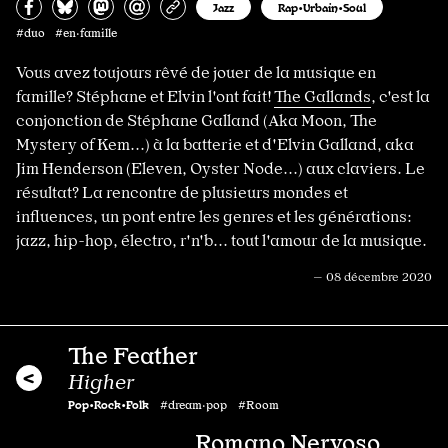
Partagez sur Facebook
Partager sur Bluesky
Partager sur Mastodon
Partagez par e-mail
Copiez l’url
Jazz
Rap•Urbain•Soul
#duo #en·famille
Vous avez toujours rêvé de jouer de la musique en
famille? Stéphane et Elvin l'ont fait!
The Gallands
, c'est la
conjonction de Stéphane Galland (Aka Moon, The
Mystery of Kem...) à la batterie et d'Elvin Galland, aka
Jim Henderson (Eleven, Oyster Node...) aux claviers. Le
résultat? La rencontre de plusieurs mondes et
influences, un pont entre les genres et les générations:
jazz, hip-hop, électro, r'n'b... tout l'amour de la musique.
— 08 décembre 2020
The Feather
Higher
Pop•Rock•Folk
#dream·pop #Room
Romano Nervoso