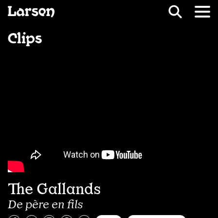
Recevoir Larsen
Fil d’ariane
Clips
The Gallands
De père en fils