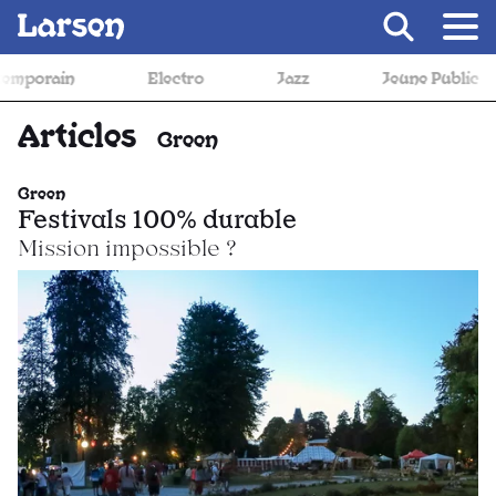
Recevoir Larsen
porain
Electro
Jazz
Jeune Public
Articles
Green
Green
Festivals 100% durable
Mission impossible ?