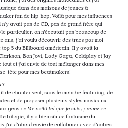
musique dans des maisons de jeunes à
aker fan de hip-hop. Voilà pour mes influences
il n’y avait pas de CD, pas de grand frère qui
yle particulier, on n’écoutait pas beaucoup de
e ans, j’ai voulu découvrir des trucs par moi-
 top 5 du Billboard américain. Il y avait la
Clarkson, Bon Jovi, Lady Gaga, Coldplay et Jay-
e tout et j’ai envie de tout mélanger dans mes
sse-tête pour mes beatmakers!
 ?
ait de chanter seul, sans le moindre featuring, de
extes et de proposer plusieurs styles musicaux
aux gens :
« Me voilà tel que je suis, prenez ce
te trilogie, il y a bien sûr ce fantasme du
s j’ai d’abord envie de collaborer avec d’autres