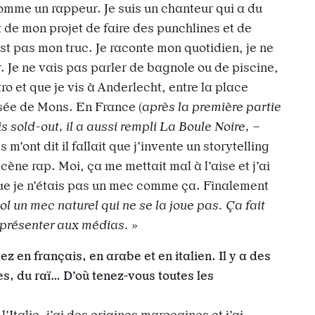
omme un rappeur. Je suis un chanteur qui a du
t de mon projet de faire des punchlines et de
’est pas mon truc. Je raconte mon quotidien, je ne
. Je ne vais pas parler de bagnole ou de piscine,
ro et que je vis à Anderlecht, entre la place
sée de Mons. En France (
après la première partie
s sold-out, il a aussi rempli La Boule Noire,
–
 m’ont dit il fallait que j’invente un storytelling
scène rap. Moi, ça me mettait mal à l’aise et j’ai
que je n’étais pas un mec comme ça. Finalement
ool un mec naturel qui ne se la joue pas. Ça fait
à présenter aux médias. »
ez en français, en arabe et en italien. Il y a des
es, du raï… D’où tenez-vous toutes les
l’Italie, j’ai des origines marocaines et j’ai