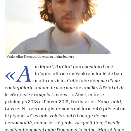
Venlo, alias François Lovens, en pleine lumière
«A
u départ, il n’était pas question d’une
trilogie
, affirme un Venlo contacté de bon
matin en visio.
Cette idée découle d’une
contrepèterie autour de mon nom de famille. À l’état civil,
je m’appelle François Lovens… »
Ainsi, entre le
printemps 2018 et l’hiver 2021, l’artiste sort
Sang-froid,
Love
et
N
, trois enregistrements qui forment à présent un
triptyque.
« Ces trois volets sont à l’image de ma
personnalité
, confie le Liégeois.
Au quotidien, j’oscille
systématiquement entre l’amour et la haine. Mais à force