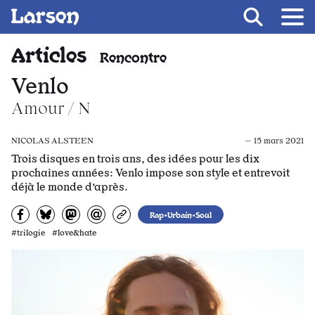
Recevoir Larsen
Fil d’ariane
Articles
Rencontre
Venlo
Amour / N
NICOLAS ALSTEEN
— 15 mars 2021
Trois disques en trois ans, des idées pour les dix
prochaines années: Venlo impose son style et entrevoit
déjà le monde d’après.
Partagez sur Facebook
Partager sur Bluesky
Partager sur Mastodon
Partagez par e-mail
Copiez l’url
Rap•Urbain•Soul
#trilogie #love&hate