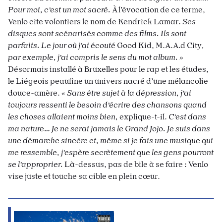
Pour moi, c’est un mot sacré.
À l’évocation de ce terme,
Venlo cite volontiers le nom de Kendrick Lamar.
Ses
disques sont scénarisés comme des films. Ils sont
parfaits. Le jour où j’ai écouté
Good Kid, M.A.A.d City
,
par exemple, j’ai compris le sens du mot album. »
Désormais installé à Bruxelles pour le rap et les études,
le Liégeois peaufine un univers nacré d’une mélancolie
douce-amère.
« Sans être sujet à la dépression, j’ai
toujours ressenti le besoin d’écrire des chansons quand
les choses allaient moins bien,
explique-t-il.
C’est dans
ma nature… Je ne serai jamais le Grand Jojo. Je suis dans
une démarche sincère et, même si je fais une musique qui
me ressemble, j’espère secrètement que les gens pourront
se l’approprier.
Là-dessus, pas de bile à se faire : Venlo
vise juste et touche sa cible en plein cœur.