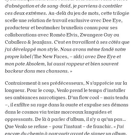
d’abnégation et de sang-froid, je parviens à contrôler
ces deux extrêmes.
Au-delà du jeu de mots, cette trilogie
scelle une relation de travail exclusive avec Dee Eye,
producteur et beatmaker bruxellois connu pour ses
collaborations avec Roméo Elvis, Zwangere Guy ou
Caballero & JeanJass.
C’est en travaillant à ses côtés que
j’ai développé mon style. Nous avons même fondé notre
propre label (
The New Faces, – nldr
) avec Dee Eye et
mon pote Absolem, lui aussi rappeur et bien souvent
backeur dans mes chansons. »
Contrairement à ses prédécesseurs,
N
s’apprécie sur la
longueur. Pour le coup, Venlo prend le temps d’installer
ses ambiances narcotiques. D’un flow cool – mais tendu
–, il exfiltre sa rage dans la ouate et expulse ses démons
dans le cosmos via treize morceaux languides et
oppressants. De là à parler d’album, il n’y a qu’un pas…
Que Venlo se refuse – pour l’instant – de franchir
. « J’ai
encore du chemin à parcourir avant de signer un album.