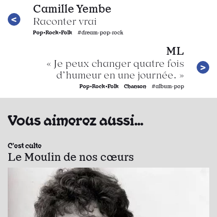
Camille Yembe
Raconter vrai
Pop•Rock•Folk
#dream·pop·rock
ML
« Je peux changer quatre fois
d’humeur en une journée. »
Pop•Rock•Folk
Chanson
#album·pop
Vous aimerez aussi…
C'est culte
Le Moulin de nos cœurs