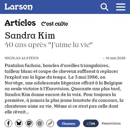
Recevoir Larsen
Fil d’ariane
Articles
C'est culte
Sandra Kim
40 ans après "J’aime la vie"
NICOLAS ALSTEEN
— 01 mai 2026
Pantalon fuchsia, boucles d’oreilles triangulaires,
tailleur blanc et coupe de cheveux suffisent à replacer
l’exploit sur la ligne du temps. Le 3 mai 1986, en
Norvège, une adolescente liégeoise offrait à la Belgique
sa seule victoire à l’Eurovision. Quarante ans plus tard,
Sandra Kim donne encore de la voix. Pour toujours la
première, à jamais la plus jeune lauréate du concours, la
chanteuse aime sa vie. Même si ce n’est pas celle dont
elle rêvait…
Partagez sur Facebook
Partager sur Bluesky
Partager sur Mastodon
Partagez par e-mail
Copiez l’url
Chanson
#eurovision