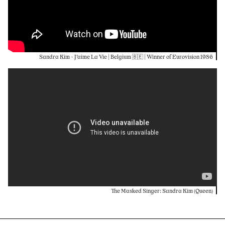
Sandra Kim - J'aime La Vie | Belgium 🇧🇪 | Winner of Eurovision 1986
The Masked Singer: Sandra Kim (Queen)