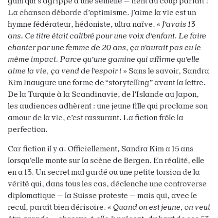
gum qui s’agrippe à une semelle — tient du coup parfait !
La chanson déborde d’optimisme. J’aime la vie est un
hymne fédérateur, hédoniste, ultra naïve. «
J’avais 13
ans. Ce titre était calibré pour une voix d’enfant. Le faire
chanter par une femme de 20 ans, ça n’aurait pas eu le
même impact. Parce qu’une gamine qui affirme qu’elle
aime la vie, ça vend de l’espoir !
» Sans le savoir, Sandra
Kim inaugure une forme de “storytelling” avant la lettre.
De la Turquie à la Scandinavie, de l’Islande au Japon,
les audiences adhèrent : une jeune fille qui proclame son
amour de la vie, c’est rassurant. La fiction frôle la
perfection.
Car fiction il y a. Officiellement, Sandra Kim a 15 ans
lorsqu’elle monte sur la scène de Bergen. En réalité, elle
en a 13. Un secret mal gardé ou une petite torsion de la
vérité qui, dans tous les cas, déclenche une controverse
diplomatique — la Suisse proteste — mais qui, avec le
recul, paraît bien dérisoire. «
Quand on est jeune, on veut