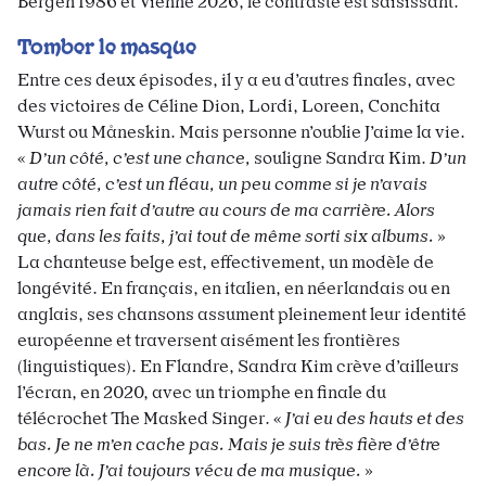
Bergen 1986 et Vienne 2026, le contraste est saisissant.
Tomber le masque
Entre ces deux épisodes, il y a eu d’autres finales, avec
des victoires de Céline Dion, Lordi, Loreen, Conchita
Wurst ou Måneskin. Mais personne n’oublie J’aime la vie.
«
D’un côté, c’est une chance,
souligne Sandra Kim.
D’un
autre côté, c’est un fléau, un peu comme si je n’avais
jamais rien fait d’autre au cours de ma carrière. Alors
que, dans les faits, j’ai tout de même sorti six albums.
»
La chanteuse belge est, effectivement, un modèle de
longévité. En français, en italien, en néerlandais ou en
anglais, ses chansons assument pleinement leur identité
européenne et traversent aisément les frontières
(linguistiques). En Flandre, Sandra Kim crève d’ailleurs
l’écran, en 2020, avec un triomphe en finale du
télécrochet The Masked Singer. «
J’ai eu des hauts et des
bas. Je ne m’en cache pas. Mais je suis très fière d’être
encore là. J’ai toujours vécu de ma musique.
»