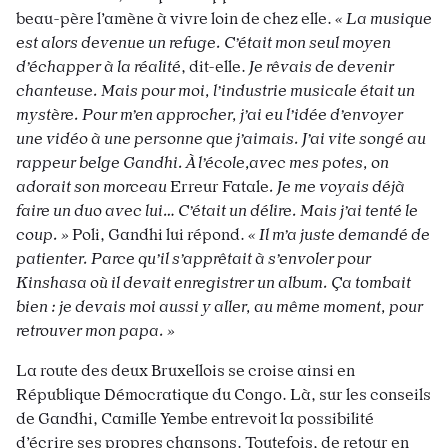
beau-père l’amène à vivre loin de chez elle.
« La musique
est alors devenue un refuge. C’était mon seul moyen
d’échapper à la réalité
, dit-elle.
Je rêvais
de devenir
chanteuse. Mais pour moi, l’industrie musicale était un
mystère. Pour m’en approcher, j’ai eu
l’idée d’envoyer
une vidéo à une personne que j’aimais.
J’ai vite songé au
rappeur belge Gandhi. À l’école,
avec mes potes, on
adorait son morceau
Erreur Fatale
. Je me voyais déjà
faire un duo avec lui… C’était un délire. Mais j’ai tenté le
coup. »
Poli, Gandhi lui répond.
« Il m’a juste demandé de
patienter. Parce qu’il s’apprêtait à s’envoler pour
Kinshasa où il devait enregistrer
un album. Ça tombait
bien : je devais moi aussi y aller, au même moment, pour
retrouver mon papa. »
La route des deux Bruxellois se croise ainsi en
République Démocratique du Congo. Là, sur les conseils
de Gandhi, Camille Yembe entrevoit la possibilité
d’écrire ses propres chansons. Toutefois, de retour en