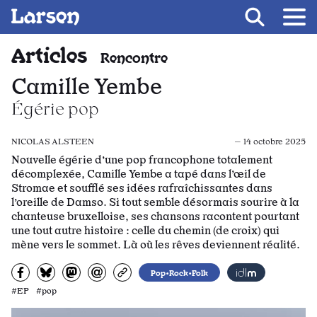
Recevoir Larsen
Fil d’ariane
Articles
Rencontre
Camille Yembe
Égérie pop
NICOLAS ALSTEEN
— 14 octobre 2025
Nouvelle égérie d’une pop francophone totalement
décomplexée, Camille Yembe a tapé dans l’œil de
Stromae et soufflé ses idées rafraîchissantes dans
l’oreille de Damso. Si tout semble désormais sourire à la
chanteuse bruxelloise, ses chansons racontent pourtant
une tout autre histoire : celle du chemin (de croix) qui
mène vers le sommet. Là où les rêves deviennent réalité.
Partagez sur Facebook
Partager sur Bluesky
Partager sur Mastodon
Partagez par e-mail
Copiez l’url
Pop•Rock•Folk
#EP #pop