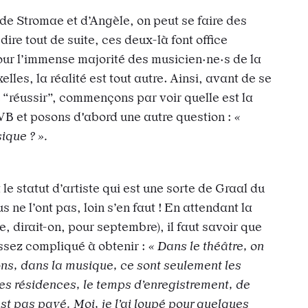
de Stromae et d’Angèle, on peut se faire des
dire tout de suite, ces deux-là font office
our l’immense majorité des musicien·ne·s de la
les, la réalité est tout autre. Ainsi, avant de se
 “réussir”, commençons par voir quelle est la
WB et posons d'abord une autre question :
«
ique ? ».
le statut d’artiste qui est une sorte de Graal du
s ne l’ont pas, loin s’en faut ! En attendant la
, dirait-on, pour septembre), il faut savoir que
ssez compliqué à obtenir :
« Dans le théâtre, on
ons, dans la musique, ce sont seulement les
es résidences, le temps d’enregistrement, de
est pas payé. Moi, je l’ai loupé pour quelques