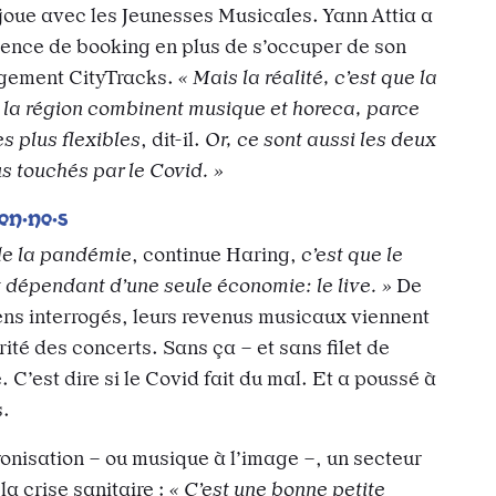
joue avec les Jeunesses Musicales. Yann Attia a
ence de booking en plus de s’occuper de son
gement CityTracks.
« Mais la réalité, c’est que la
 la région combinent musique et horeca, parce
es plus flexibles
, dit-il.
Or, ce sont aussi les deux
us touchés par le Covid. »
en·ne·s
de la pandémie
, continue Haring,
c’est que le
 dépendant d’une seule économie: le live. »
De
iens interrogés, leurs revenus musicaux viennent
rité des concerts. Sans ça – et sans filet de
e. C’est dire si le Covid fait du mal. Et a poussé à
s.
onisation – ou musique à l’image –, un secteur
la crise sanitaire :
« C’est une bonne petite