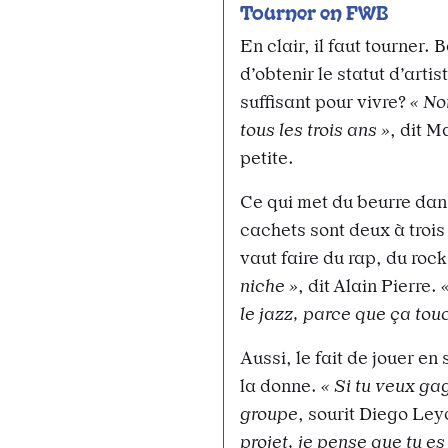
Tourner en FWB
En clair, il faut tourner.
d’obtenir le statut d’art
suffisant pour vivre?
« No
tous les trois ans »
, dit 
petite.
Ce qui met du beurre dans
cachets sont deux à trois
vaut faire du rap, du rock
niche »
, dit Alain Pierre.
le jazz, parce que ça tou
Aussi, le fait de jouer e
la donne.
« Si tu veux ga
groupe
, sourit Diego Ley
projet, je pense que tu es