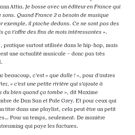
Yann Attia.
Je bosse avec un éditeur en France qui
e sons. Quand France 2 a besoin de musique
r exemple, il pioche dedans. Ce ne sont pas des
ça t’offre des fins de mois intéressantes »
.
g, pratique surtout utilisée dans le hip-hop, mais
ent une actualité musicale – donc pas très
d.
r beaucoup, c’est
« que dalle ! »
, pour d’autres
rter,
« c’est une petite rivière qui s’ajoute à
urs du bien quand ça tombe »
, dit Maxime
bre de Dan San et Pale Grey. Et pour ceux qui
n titre dans une playlist, cela peut être un petit
tes… Pour un temps, seulement. De manière
 streaming qui paye les factures.