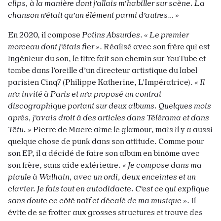
clips, à la manière dont j’allais m’habiller sur scène. La
chanson n’était qu’un élément parmi d’autres
…
»
En 2020, il compose
Potins Absurdes
.
« Le premier
morceau dont j’étais fier »
. Réalisé avec son frère qui est
ingénieur du son, le titre fait son chemin sur YouTube et
tombe dans l’oreille d’un directeur artistique du label
parisien Cinq7 (Philippe Katherine, L’Impératrice).
« Il
m’a invité à Paris et m’a proposé un contrat
discographique portant sur deux albums. Quelques mois
après, j’avais droit à des articles dans Télérama et dans
Têtu. »
Pierre de Maere aime le glamour, mais il y a aussi
quelque chose de punk dans son attitude. Comme pour
son EP, il a décidé de faire son album en binôme avec
son frère, sans aide extérieure.
« Je compose dans ma
piaule à Walhain, avec un ordi, deux enceintes et un
clavier. Je fais tout en autodidacte. C’est ce qui explique
sans doute ce côté naïf et décalé de ma musique »
. Il
évite de se frotter aux grosses structures et trouve des