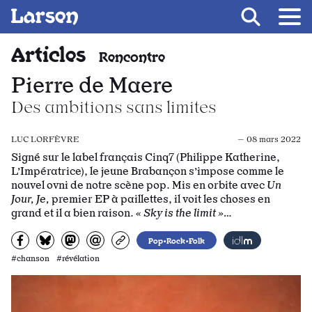
Recevoir Larsen
Fil d’ariane
Articles
Rencontre
Pierre de Maere
Des ambitions sans limites
LUC LORFÈVRE
— 08 mars 2022
Signé sur le label français Cinq7 (Philippe Katherine,
L’Impératrice), le jeune Brabançon s’impose comme le
nouvel ovni de notre scène pop. Mis en orbite avec
Un
Jour, Je,
premier EP à paillettes, il voit les choses en
grand et il a bien raison.
« Sky is the limit »…
Partagez sur Facebook
Partager sur Bluesky
Partager sur Mastodon
Partagez par e-mail
Copiez l’url
Pop•Rock•Folk
#chanson #révélation