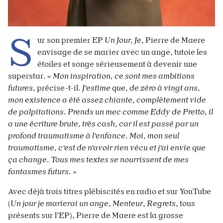
S
ur son premier EP
Un Jour, Je
, Pierre de Maere
envisage de se marier avec un ange, tutoie les
étoiles et songe sérieusement à devenir une
superstar.
« Mon inspiration, ce sont mes ambitions
futures,
précise-t-il.
J’estime que, de zéro à vingt ans,
mon existence a été assez chiante, complètement vide
de palpitations. Prends un mec comme Eddy de Pretto, il
a une écriture brute, très cash, car il est passé par un
profond traumatisme à l’enfance. Moi, mon seul
traumatisme, c’est de n’avoir rien vécu et j’ai envie que
ça change. Tous mes textes se nourrissent de mes
fantasmes futurs. »
Avec déjà trois titres plébiscités en radio et sur YouTube
(
Un jour je marierai un ange
,
Menteur
,
Regrets
, tous
présents sur l’EP), Pierre de Maere est la grosse