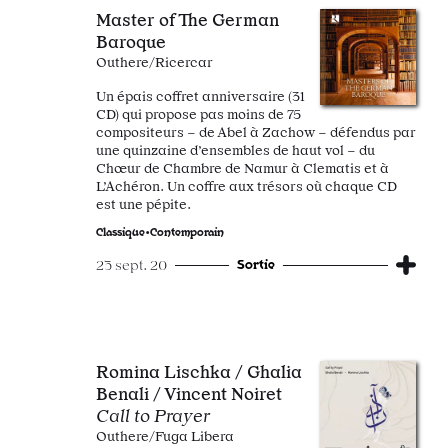
Master of The German
Baroque
Outhere/Ricercar
Un épais coffret anniversaire (31
CD) qui propose pas moins de 75
compositeurs – de Abel à Zachow – défendus par
une quinzaine d’ensembles de haut vol – du
Chœur de Chambre de Namur à Clematis et à
L’Achéron. Un coffre aux trésors où chaque CD
est une pépite.
Classique•Contemporain
Sortie
23 sept. 20
Romina Lischka / Ghalia
Benali / Vincent Noiret
Call to Prayer
Outhere/Fuga Libera