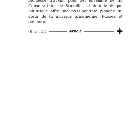
promesse d’avenir pour cet ensemble né au
Conservatoire de Bruxelles et dont le disque
initiatique offre une passionnante plongée au
cœur de la musique arménienne. Passée et
présente.
Article
01 fév. 20
Les Muffati / Johann
Sebastian Bach
Triple
Ramée
Retour à Jean-Sébastien Bach
pour les Muffatti, qui ont choisi de célébrer leur
dixième album en compagnie de l’indétrônable
cantor.
Classique•Contemporain
Sortie
22 mars 24