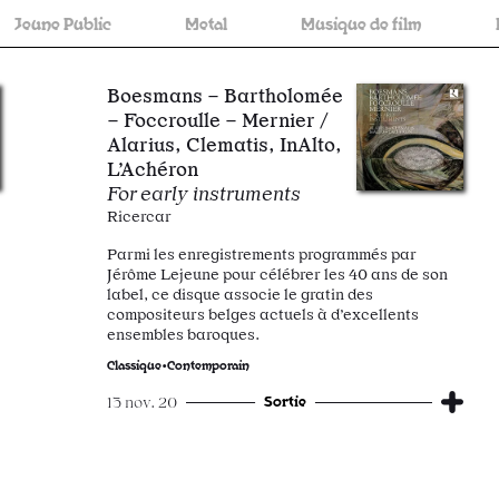
blic
Metal
Musique de film
Pop•Rock•
Boesmans – Bartholomée
– Foccroulle – Mernier /
Alarius, Clematis, InAlto,
L’Achéron
For early instruments
Ricercar
Parmi les enregistrements programmés par
Jérôme Lejeune pour célébrer les 40 ans de son
label, ce disque associe le gratin des
compositeurs belges actuels à d’excellents
ensembles baroques.
Classique•Contemporain
Sortie
13 nov. 20