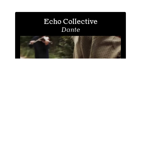
Echo Collective
Dante
Classique•Contemporain
#néo-classique
Un énième clip avec de la danse? Oui... mais!
Mais... Echo Collective ne fait jamais les choses
à moitié! C'est un clip primé et multi-sélectionné
à travers la planète dans des festivals du court-
métrage. Mais... danser sur une musique pas très
"d (…)
Clip
27 mars 24