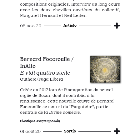
compositions originales. Interview au long cours
avec les deux chevilles ouvrières du collectif,
Margaret Hermant et Neil Leiter.
Article
08 nov. 20
Bernard Foccroulle /
InAlto
E vidi quattro stelle
Outhere/Fuga Libera
Créée en 2017 lors de l’inauguration du nouvel
orgue de Bozar, dont il contribua à la
renaissance, cette nouvelle œuvre de Bernard
Foccroulle se nourrit du “Purgatoire”, partie
centrale de la
Divine comédie
.
Classique•Contemporain
Sortie
01 août 20