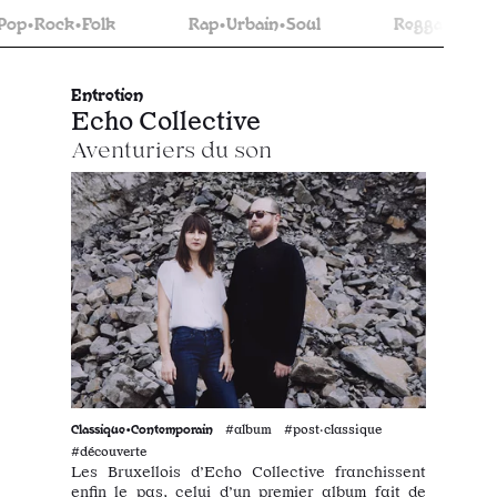
Folk
Rap•Urbain•Soul
Reggae•Ska•Dub
Entretien
Echo Collective
Aventuriers du son
Classique•Contemporain
#album #post·classique
#découverte
Les Bruxellois d’Echo Collective franchissent
enfin le pas, celui d’un premier album fait de