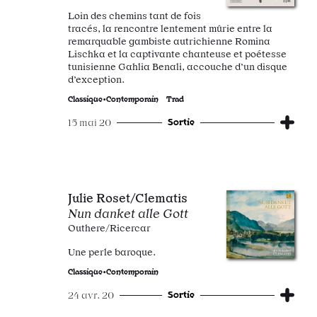
Loin des chemins tant de fois
tracés, la rencontre lentement mûrie entre la
remarquable gambiste autrichienne Romina
Lischka et la captivante chanteuse et poétesse
tunisienne Gahlia Benali, accouche d’un disque
d’exception.
Classique•Contemporain
Trad
Sortie
15 mai 20
Julie Roset/Clematis
Nun danket alle Gott
Outhere/Ricercar
Une perle baroque.
Classique•Contemporain
Sortie
24 avr. 20