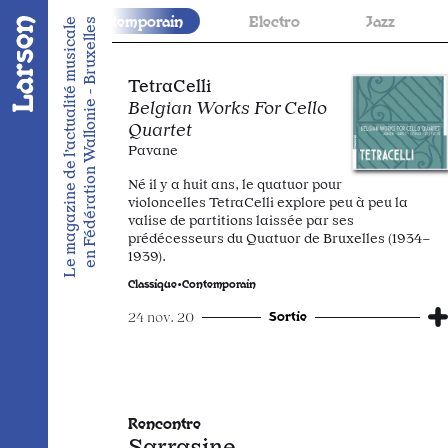
ue•Contemporain
Electro
Jazz
Jeune Pu
Le magazine de l’actualité musicale
en Fédération Wallonie - Bruxelles
TetraCelli
Belgian Works For Cello
Quartet
Pavane
Né il y a huit ans, le quatuor pour
violoncelles TetraCelli explore peu à peu la
valise de partitions laissée par ses
prédécesseurs du Quatuor de Bruxelles (1934–
1939).
Classique•Contemporain
Sortie
24 nov. 20
Rencontre
Sarrasine