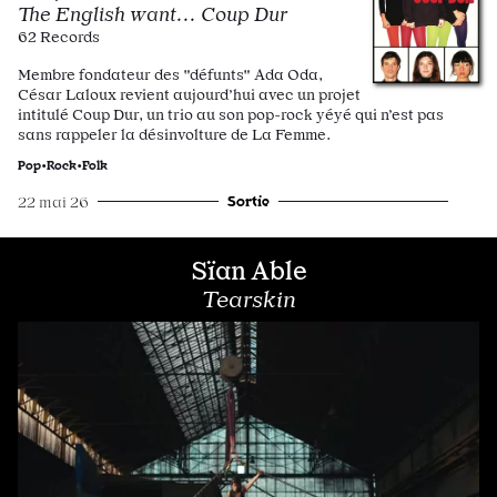
The English want... Coup Dur
62 Records
Membre fondateur des "défunts" Ada Oda,
César Laloux revient aujourd’hui avec un projet
intitulé Coup Dur, un trio au son pop-rock yéyé qui n’est pas
sans rappeler la désinvolture de La Femme.
Pop•Rock•Folk
Sortie
22 mai 26
Sïan Able
Tearskin