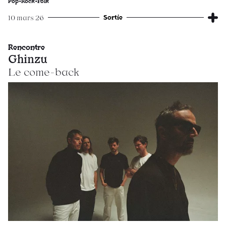
Pop•Rock•Folk
Sortie
10 mars 26
Rencontre
Ghinzu
Le come-back