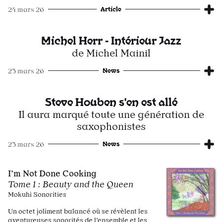
Article
24 mars 26
Michel Herr - Intérieur Jazz
de Michel Mainil
News
23 mars 26
Steve Houben s'en est allé
Il aura marqué toute une génération de
saxophonistes
News
23 mars 26
I’m Not Done Cooking
Tome 1 : Beauty and the Queen
Mokuhi Sonorities
Un octet joliment balancé où se révèlent les
aventureuses sonorités de l’ensemble et les