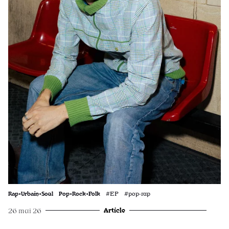
Rap•Urbain•Soul
Pop•Rock•Folk
#EP #pop·rap
Article
26 mai 26