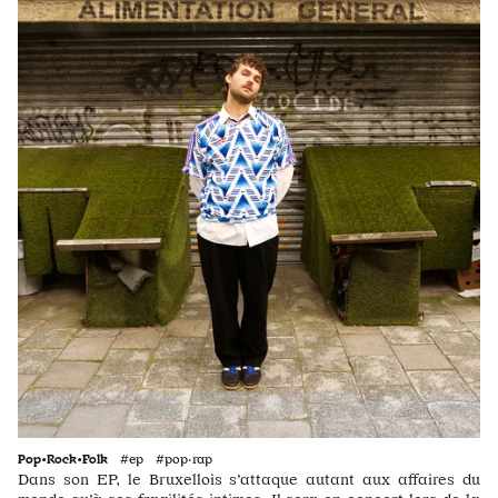
Pop•Rock•Folk
#ep #pop·rap
Dans son EP, le Bruxellois s’attaque autant aux affaires du