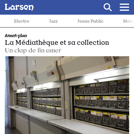
Recevoir Larsen
Jazz
Jeune Public
Metal
Musiq
Avant-plan
La Médiathèque et sa collection
Un clap de fin amer