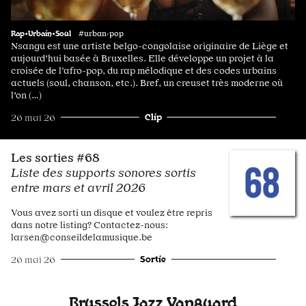
Rap•Urbain•Soul
#urban·pop
Nsangu est une artiste belgo-congolaise originaire de Liège et
aujourd'hui basée à Bruxelles. Elle développe un projet à la
croisée de l’afro-pop, du rap mélodique et des codes urbains
actuels (soul, chanson, etc.). Bref, un creuset très moderne où
l'on (…)
Clip
26 mai 26
Les sorties #68
Liste des supports sonores sortis
entre mars et avril 2026
Vous avez sorti un disque et voulez être repris
dans notre listing? Contactez-nous:
larsen@conseildelamusique.be
Sortie
26 mai 26
Brussels Jazz Vanguard