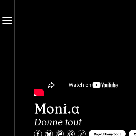
Moni.a
Donne tout
Partagez sur Facebook
Partager sur Bluesky
Partager sur Mastodon
Partagez par e-mail
Copiez l’url
Rap•Urbain•Soul
C