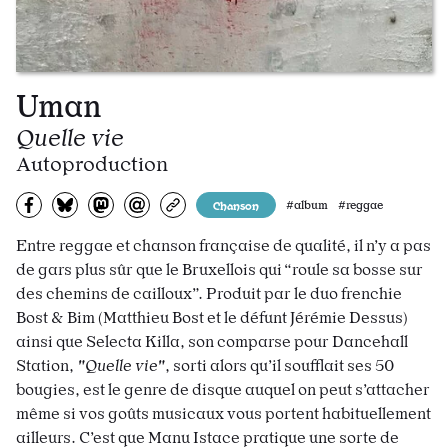
Uman
Quelle vie
Autoproduction
Partagez sur Facebook
Partager sur Bluesky
Partager sur Mastodon
Partagez par e-mail
Copiez l’url
Chanson
#album #reggae
Entre reggae et chanson française de qualité, il n’y a pas
de gars plus sûr que le Bruxellois qui “roule sa bosse sur
des chemins de cailloux”. Produit par le duo frenchie
Bost & Bim (Matthieu Bost et le défunt Jérémie Dessus)
ainsi que Selecta Killa, son comparse pour Dancehall
Station,
"Quelle vie"
, sorti alors qu’il soufflait ses 50
bougies, est le genre de disque auquel on peut s’attacher
même si vos goûts musicaux vous portent habituellement
ailleurs. C’est que Manu Istace pratique une sorte de