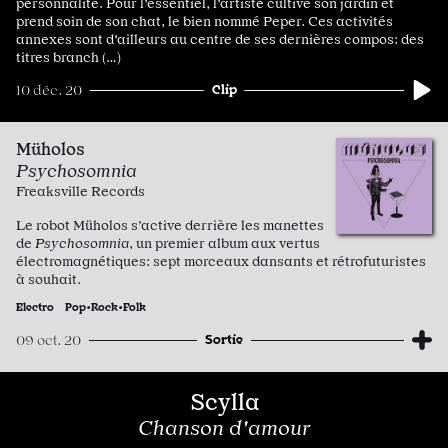
personnalité. Pour l'essentiel, l'artiste cultive son jardin et
prend soin de son chat, le bien nommé Peper. Ces activités
annexes sont d'ailleurs au centre de ses dernières compos: des
titres branch (…)
Clip
10 déc. 20
Müholos
Psychosomnia
Freaksville Records
Le robot Müholos s’active derrière les manettes
de
Psychosomnia
, un premier album aux vertus
électromagnétiques: sept morceaux dansants et rétrofuturistes
à souhait.
Electro
Pop•Rock•Folk
Sortie
09 oct. 20
Scylla
Chanson d'amour