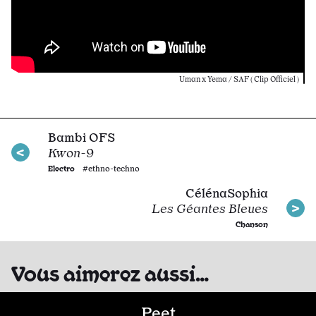
Uman x Yema / SAF ( Clip Officiel )
Bambi OFS
Kwon-9
Electro
#ethno-techno
CélénaSophia
Les Géantes Bleues
Chanson
Vous aimerez aussi…
Peet