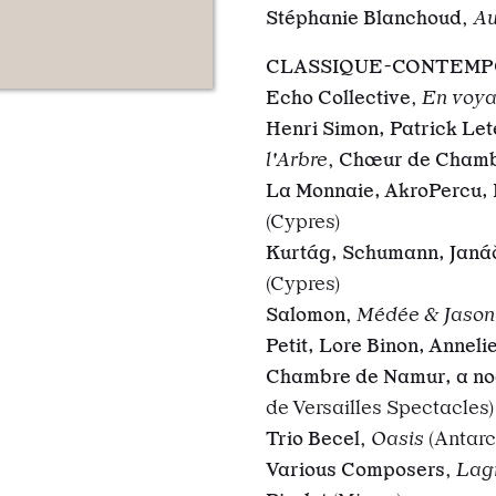
Stéphanie Blanchoud
,
Au
CLASSIQUE-CONTEMP
Echo Collective
,
En voya
Henri Simon, Patrick Le
l'Arbre
,
Chœur de Chambr
La Monnaie, AkroPercu, 
(Cypres)
Kurtág, Schumann,
Jan
á
(Cypres)
Salomon
,
Médée & Jason
Petit, Lore Binon, Annel
Chambre de Namur
,
a no
de Versailles Spectacles
Trio Becel
,
Oasis
(Antarc
Various Composers
,
Lag