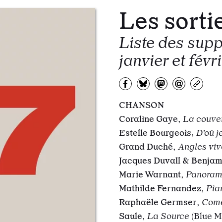
Les sorti
Liste des supp
janvier et fév
Partagez sur Facebook
Partager sur Bluesky
Partager sur Mas
Partagez pa
Copiez
CHANSON
Coraline Gaye
,
La couve
Estelle Bourgeois,
D’où j
Grand Duché
,
Angles viv
Jacques Duvall & Benjam
Marie Warnant
,
Panoram
Mathilde Fernandez
,
Pia
Raphaële Germser
,
Com
Saule
,
La Source
(Blue M