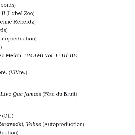
cords)
 II
(Label Zoo)
ienne Rekordz)
rds)
utoproduction)
c)
eo Melan
,
UMAMI Vol. 1 : HÉBÉ
ôté.
(ViVre.)
 Live Que Jamais
(Fête du Bruit)
e
(Off)
Cerovecki
,
Valise
(Autoproduction)
duction)