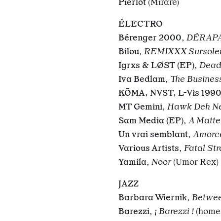
Pierlot
(Mirare)
ÉLECTRO
Bérenger 2000
,
DÉRAP
Bilou
,
REMIXXX Sursole
Igrxs & LØST (EP)
,
Dead
Iva Bedlam
,
The Business
KŌMA, NVST, L-Vis 199
MT Gemini
,
Hawk Deh N
Sam Media (EP)
,
A Matte
Un vrai semblant
,
Amorce
Various Artists
,
Fatal Str
Yamila
,
Noor
(Umor Rex)
JAZZ
Barbara Wiernik
,
Betwe
Barezzi
,
¡ Barezzi !
(home