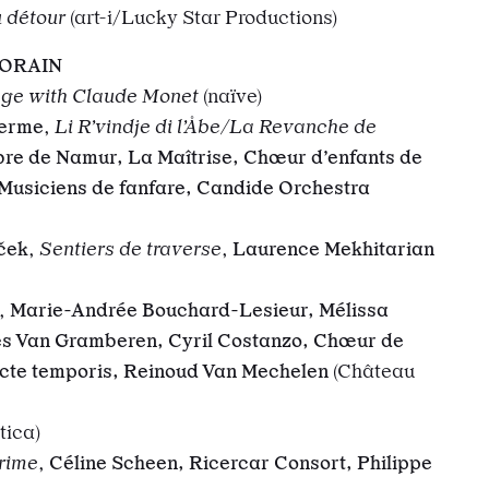
 détour
(art-i/Lucky Star Productions)
ORAIN
ge with Claude Monet
(naïve)
terme
,
Li R’vindje di l’Åbe/La Revanche de
e de Namur, La Maîtrise, Chœur d’enfants de
Musiciens de fanfare, Candide Orchestra
ček
,
Sentiers de traverse
,
Laurence Mekhitarian
,
Marie-Andrée Bouchard-Lesieur, Mélissa
ies Van Gramberen, Cyril Costanzo, Chœur de
cte temporis, Reinoud Van Mechelen
(
Château
)
tica)
rime
,
Céline Scheen, Ricercar Consort, Philippe