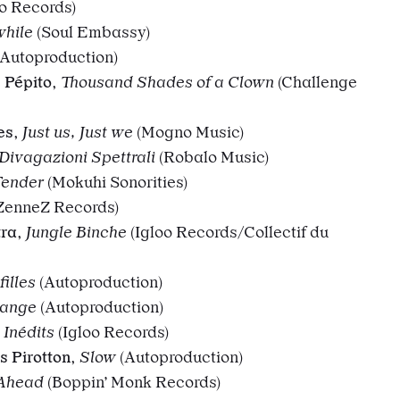
oo Records)
hile
(Soul Embassy)
Autoproduction)
 Pépito
,
T
housand
Shades of a Clown
(Challenge
es
,
Just us, Just we
(Mogno Music)
Divagazioni Spettrali
(Robalo Music)
Tender
(Mokuhi Sonorities)
ZenneZ Records)
tra
,
Jungle Binche
(Igloo Records/Collectif du
illes
(Autoproduction)
hange
(Autoproduction)
s Inédits
(Igloo Records)
s Pirotton
,
Slow
(Autoproduction)
 Ahead
(Boppin’ Monk Records)