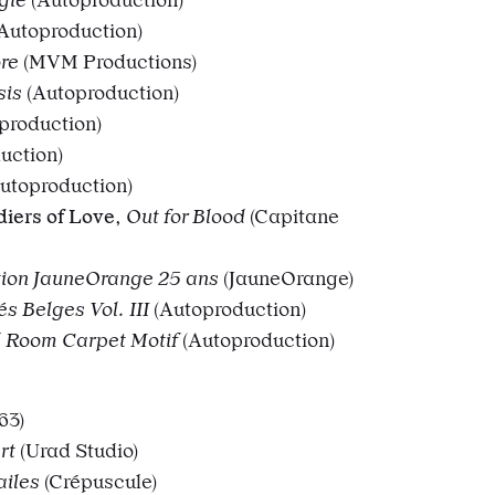
Autoproduction)
ore
(MVM Productions)
sis
(Autoproduction)
production)
uction)
utoproduction)
iers of Love
,
Out for Blood
(Capitane
ion JauneOrange 25 ans
(JauneOrange)
s Belges Vol. III
(Autoproduction)
l Room Carpet Motif
(Autoproduction)
63)
rt
(Urad Studio)
ailes
(Crépuscule)