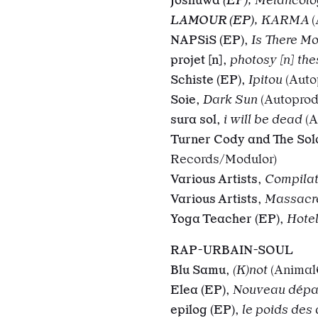
LAMOUR (EP)
,
KARMA
(
NAPSiS (EP)
,
Is There M
projet [n]
,
photosy [n] the
Schiste (EP)
,
Ipitou
(Auto
Soie
,
Dark Sun
(Autoprod
sura sol
,
i will be dead
(A
Turner Cody and The Sold
Records/Modulor)
Various Artists
,
Compilat
Various Artists
,
Massacré
Yoga Teacher (EP)
,
Hote
RAP-URBAIN-SOUL
Blu Samu
,
(
K)not
(Animal
Elea (EP)
,
Nouveau dépa
epilog (EP)
,
le poids des 