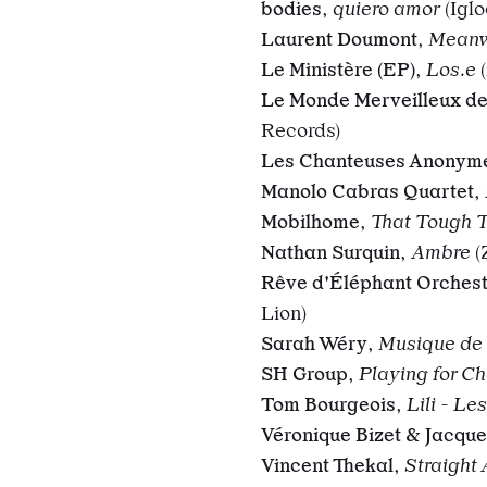
bodies
,
quiero amor
(Igl
Laurent Doumont
,
Meanw
Le Ministère (EP)
,
Los.e
(
Le Monde Merveilleux de
Records)
Les Chanteuses Anonym
Manolo Cabras Quartet
,
Mobilhome
,
That Tough 
Nathan Surquin
,
Ambre
(
Rêve d'Éléphant Orches
Lion)
Sarah Wéry
,
Musique de f
SH Group
,
Playing for C
Tom Bourgeois
,
Lili - Le
Véronique Bizet & Jacque
Vincent Thekal
,
Straight