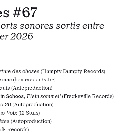
es #67
orts sonores sortis entre
rier 2026
todon
r e-mail
 l’url
rture des choses
(Humpty Dumpty Records)
e suis
(homerecords.be)
ants
(Autoproduction)
in Schoos
,
Plein sommeil
(Freaksville Records)
a 20
(Autoproduction)
no-Voix
(12 Stars)
ètes
(Autoproduction)
ilk Records)