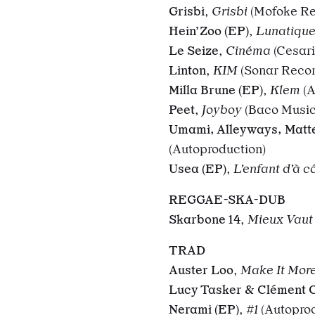
Grisbi
,
Grisbi
(Mofoke Re
Hein’Zoo (EP)
,
Lunatique
Le Seize
,
Cinéma
(Cesar
Linton
,
KIM
(Sonar Reco
Milla Brune (EP)
,
Klem
(A
Peet
,
Joyboy
(Baco Musi
Umami, Alleyways, Matt
(Autoproduction)
Usea (EP)
,
L’enfant d’à c
REGGAE-SKA-DUB
Skarbone 14
,
Mieux Vaut
TRAD
Auster Loo
,
Make It Mor
Lucy Tasker & Clément 
Nerami (EP)
,
#1
(Autopro