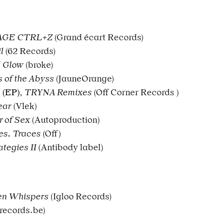
AGE CTRL+Z
(Grand écart Records)
il
(62 Records)
 Glow
(broke)
 of the Abyss
(JauneOrange)
0
(EP)
,
TRYNA Remixes
(
Off Corner Records
)
ear
(Vlek)
r of Sex
(Autoproduction)
s, Traces
(Off)
ategies II
(Antibody label)
en Whispers
(Igloo Records)
records.be)