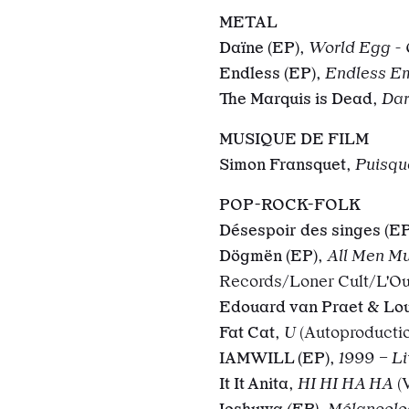
METAL
Daïne (EP)
,
World Egg -
Endless (EP)
,
Endless E
The Marquis is Dead
,
Da
MUSIQUE DE FILM
Simon Fransquet
,
Puisque
POP-ROCK-FOLK
Désespoir des singes (EP
Dögmën (EP)
,
All Men Mu
Records/Loner Cult/L'Ouï
Edouard van Praet & Lou
Fat Cat
,
U
(Autoproducti
IAMWILL (EP)
,
1999 – L
It It Anita
,
HI HI HA HA
(
Joshuwa
(EP)
,
Mélancolo