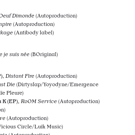
 Oeuf Dimonde
(Autoproduction)
mpire
(Autoproduction)
rkage
(Antibody label)
 je suis née
(
BOriginal
)
)
,
Distant Fire
(Autoproduction)
st Die
(
Dirtyslap/Yoyodyne/Emergence
e Pleure)
 K (EP)
,
RoOM Service
(Autoproduction)
on)
ive
(Autoproduction)
Vicious Circle/Luik Music)
gie
(Autoproduction)