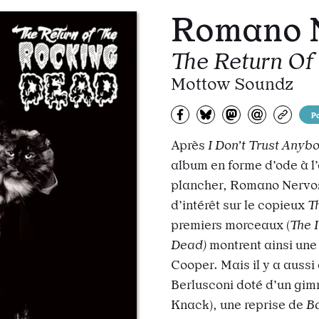
Romano 
The Return Of
Mottow Soundz
Partagez sur Facebook
Partager sur Bluesky
Partager sur Mas
Partagez pa
Copiez
P
Après
I Don’t Trust Anyb
album en forme d’ode à l’
plancher, Romano Nervoso
d’intérêt sur le copieux
T
premiers morceaux (
The 
Dead)
montrent ainsi une
Cooper. Mais il y a auss
Berlusconi doté d’un gim
Knack), une reprise de
B