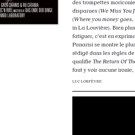
des trompettes moriconi
disparues (
We Miss You 
(
Where you money goes, F
in La Louvière). Bien plu
fatiguer, c’est en exprim
Panarisi se montre le pl
rédigé dans les règles de
qualifie
The Return Of T
faut y voir aucune ironie, 
LUC LORFÈVRE