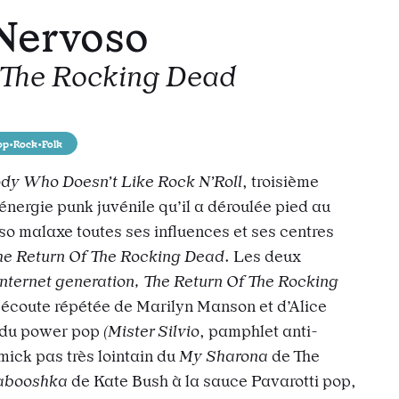
Nervoso
 The Rocking Dead
todon
r e-mail
 l’url
op•Rock•Folk
ody Who Doesn’t Like Rock N’Roll
, troisième
énergie punk juvénile qu’il a déroulée pied au
 malaxe toutes ses influences et ses centres
he Return Of The Rocking Dead
. Les deux
Internet generation, The Return Of The Rocking
 écoute répétée de Marilyn Manson et d’Alice
i du power pop
(Mister Silvio
, pamphlet anti-
mick pas très lointain du
My Sharona
de The
abooshka
de Kate Bush à la sauce Pavarotti pop,