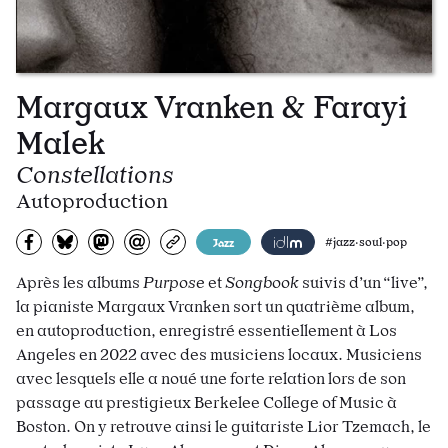
Margaux Vranken & Farayi
Malek
Constellations
Autoproduction
Partagez sur Facebook
Partager sur Bluesky
Partager sur Mastodon
Partagez par e-mail
Copiez l’url
Jazz
#jazz·soul·pop
Après les albums
Purpose
et
Songbook
suivis d’un “live”,
la pianiste Margaux Vranken sort un quatrième album,
en autoproduction, enregistré essentiellement à Los
Angeles en 2022 avec des musiciens locaux. Musiciens
avec lesquels elle a noué une forte relation lors de son
passage au prestigieux Berkelee College of Music à
Boston. On y retrouve ainsi le guitariste Lior Tzemach, le