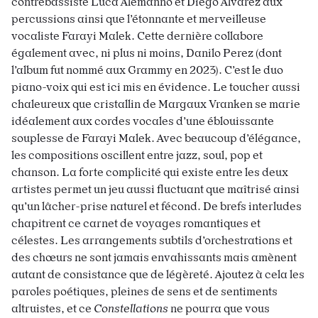
contrebassiste Luca Alemanno et Diego Alvarez aux
percussions ainsi que l’étonnante et merveilleuse
vocaliste Farayi Malek. Cette dernière collabore
également avec, ni plus ni moins, Danilo Perez (dont
l’album fut nommé aux Grammy en 2023). C’est le duo
piano-voix qui est ici mis en évidence. Le toucher aussi
chaleureux que cristallin de Margaux Vranken se marie
idéalement aux cordes vocales d’une éblouissante
souplesse de Farayi Malek. Avec beaucoup d’élégance,
les compositions oscillent entre jazz, soul, pop et
chanson. La forte complicité qui existe entre les deux
artistes permet un jeu aussi fluctuant que maîtrisé ainsi
qu’un lâcher-prise naturel et fécond. De brefs interludes
chapitrent ce carnet de voyages romantiques et
célestes. Les arrangements subtils d’orchestrations et
des chœurs ne sont jamais envahissants mais amènent
autant de consistance que de légèreté. Ajoutez à cela les
paroles poétiques, pleines de sens et de sentiments
altruistes, et ce
Constellations
ne pourra que vous