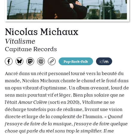
Nicolas Michaux
Vitalisme
Capitane Records
Partagez sur Facebook
Partager sur Bluesky
Partager sur Mastodon
Partagez par e-mail
Copiez l’url
Pop•Rock•Folk
Ancré dans un récit personnel tourné vers la beauté du
monde, Nicolas Michaux chante le chaud et le froid dans
un opus vibrant d’optimisme. Un album avenant, lourd de
sens mais pourtant vif et léger. Bien plus solaire que ne
l’était
Amour Colère
(sorti en 2020),
Vitalisme
ne se
décharge toutefois pas de réalisme, livrant une vision
directe et large de la complexité de l’humain.
« Quand
j’essaye de faire de la musique, j’essaye de faire quelque
chose qui parle du réel sans trop le simplifier. Il me