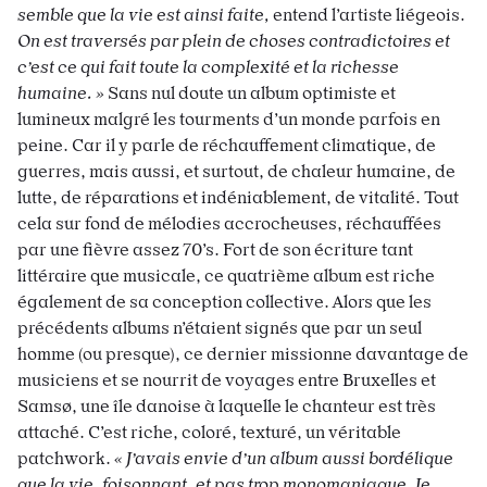
semble que la vie est ainsi faite,
entend l’artiste liégeois.
On est traversés par plein de choses contradictoires et
c’est ce qui fait toute la complexité et la richesse
humaine. »
Sans nul doute un album optimiste et
lumineux malgré les tourments d’un monde parfois en
peine. Car il y parle de réchauffement climatique, de
guerres, mais aussi, et surtout, de chaleur humaine, de
lutte, de réparations et indéniablement, de vitalité. Tout
cela sur fond de mélodies accrocheuses, réchauffées
par une fièvre assez 70’s. Fort de son écriture tant
littéraire que musicale, ce quatrième album est riche
également de sa conception collective. Alors que les
précédents albums n’étaient signés que par un seul
homme (ou presque), ce dernier missionne davantage de
musiciens et se nourrit de voyages entre Bruxelles et
Samsø, une île danoise à laquelle le chanteur est très
attaché. C’est riche, coloré, texturé, un véritable
patchwork.
« J’avais envie d’un album aussi bordélique
que la vie, foisonnant, et pas trop monomaniaque. Je