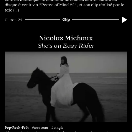
disque à venir via "Peace of Mind #2", et son clip réalisé par le
tale (…)
Clip
01 oct. 24
Nicolas Michaux
She's an Easy Rider
Pop•Rock•Folk
#nouveau #single