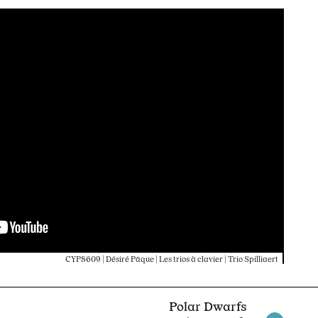
CYP8609 | Désiré Pâque | Les trios à clavier | Trio Spilliaert
Polar Dwarfs