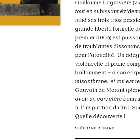
Guillaume Lagravière (vi
tout en subissant évidem
rend ses trois trios pas
grande liberté formelle d
premier (1903) est puissa
de troublantes dissonance
pour l’atonalité. Un adag
violoncelle et piano comp
brillamment – à son corp
misanthrope, et qui est r
Gauvain de Morant (pian
avoir un caractère bourr
ni l’inspiration du Trio Sp
Quelle découverte !
STÉPHANE RENARD