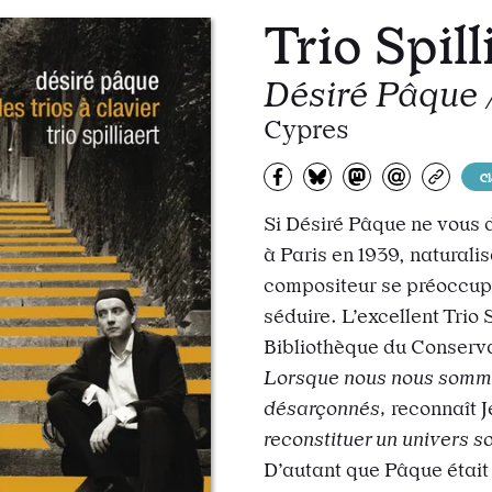
Trio Spill
Désiré Pâque /
Cypres
Partagez sur Facebook
Partager sur Bluesky
Partager sur Mas
Partagez pa
Copiez
C
Si Désiré Pâque ne vous d
à Paris en 1939, naturali
compositeur se préoccupa
séduire. L’excellent Trio
Bibliothèque du Conservat
Lorsque nous nous somme
désarçonnés,
reconnaît J
reconstituer un univers so
D’autant que Pâque étai