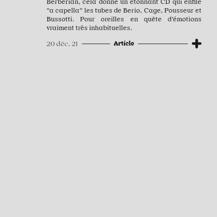
Berberian, cela donne un étonnant CD qui enfile
“a capella” les tubes de Berio, Cage, Pousseur et
Bussotti. Pour oreilles en quête d’émotions
vraiment très inhabituelles.
Article
20 déc. 21