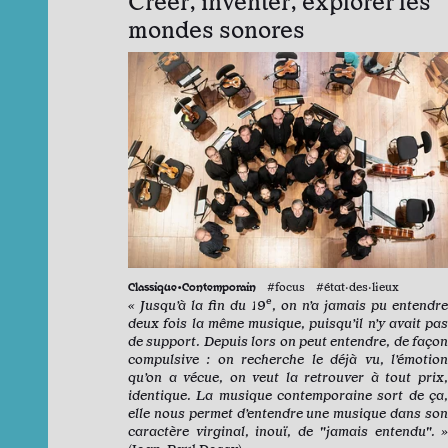
Créer, inventer, explorer les
mondes sonores
Classique•Contemporain
#focus #état·des·lieux
e
« Jusqu’à la fin du 19
, on n’a jamais pu entendre
deux fois la même musique, puisqu’il n’y avait pas
de support. Depuis lors on peut entendre, de façon
compulsive : on recherche le déjà vu, l’émotion
qu’on a vécue, on veut la retrouver à tout prix,
identique. La musique contemporaine sort de ça,
elle nous permet d’entendre une musique dans son
caractère virginal, inouï, de "jamais entendu". »