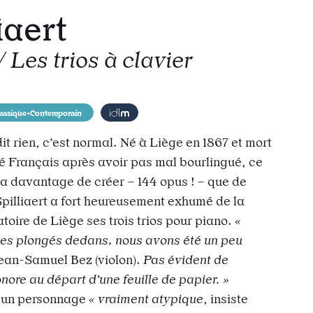
iaert
 Les trios à clavier
todon
r e-mail
 l’url
lassique•Contemporain
it rien, c’est normal. Né à Liège en 1867 et mort
sé Français après avoir pas mal bourlingué, ce
 davantage de créer – 144 opus ! – que de
 Spilliaert a fort heureusement exhumé de la
oire de Liège ses trois trios pour piano.
«
s plongés dedans, nous avons été un peu
ean-Samuel Bez (violon).
Pas évident de
nore au départ d’une feuille de papier. »
t un personnage
« vraiment atypique
, insiste