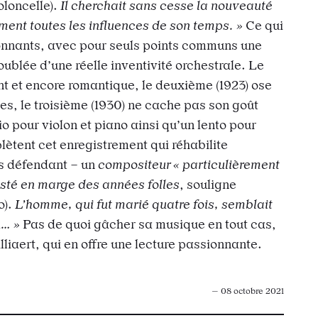
oloncelle).
Il cherchait sans cesse la nouveauté
ment toutes les influences de son temps. »
Ce qui
sionnants, avec pour seuls points communs une
oublée d’une réelle inventivité orchestrale. Le
nt et encore romantique, le deuxième (1923) ose
s, le troisième (1930) ne cache pas son goût
io pour violon et piano ainsi qu’un lento pour
lètent cet enregistrement qui réhabilite
s défendant – un
compositeur « particulièrement
esté en marge des années folles
, souligne
o).
L’homme, qui fut marié quatre fois, semblait
u… »
Pas de quoi gâcher sa musique en tout cas,
illiaert, qui en offre une lecture passionnante.
— 08 octobre 2021