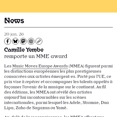
Recevoir Larsen
News
20 jan. 26
Partagez sur Facebook
Partager sur Bluesky
Partager sur Mastodon
Partagez par e-mail
Copiez l’url
Camille Yembe
remporte un MME award
Les
Music Moves Europe Awards
(MMEA) figurent parmi
les distinctions européennes les plus prestigieuses
consacrées aux artistes émergent·es. Porté par l’UE, ce
prix vise à repérer et accompagner les talents appelés à
façonner l’avenir de la musique sur le continent. Au fil
des éditions, les MMEA ont révélé des artistes
aujourd’hui incontournables sur les scènes
internationales, parmi lesquel·les Adele, Stromae, Dua
Lipa, Zaho de Sagazan ou Yamê.