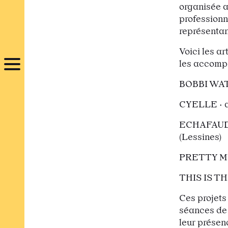
organisée a
professionn
représentant
Voici les ar
les accomp
BOBBI WATS
CYELLE · a
ECHAFAUDAG
(Lessines)
PRETTY MUC
THIS IS TH
Ces projets
séances de 
leur présen