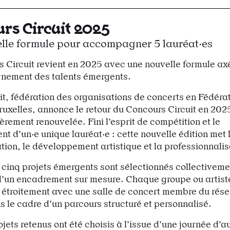
rs Circuit 2025
lle formule pour accompagner 5 lauréat·es
 Circuit revient en 2025 avec une nouvelle formule ax
nement des talents émergents.
it, fédération des organisations de concerts en Fédéra
uxelles, annonce le retour du Concours Circuit en 202
èrement renouvelée. Fini l’esprit de compétition et le
t d’un·e unique lauréat·e : cette nouvelle édition met 
ation, le développement artistique et la professionnalis
cinq projets émergents sont sélectionnés collectiveme
d’un encadrement sur mesure. Chaque groupe ou artist
 étroitement avec une salle de concert membre du rése
ns le cadre d’un parcours structuré et personnalisé.
jets retenus ont été choisis à l’issue d’une journée d’au