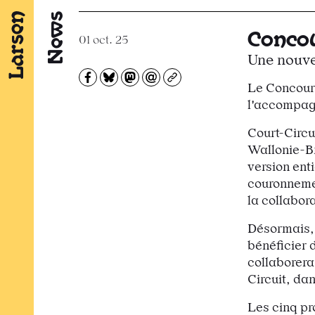
News
Concou
01 oct. 25
Une nouve
Partagez sur Facebook
Partager sur Bluesky
Partager sur Mastodon
Partagez par e-mail
Copiez l’url
Le Concours
l'accompag
Court-Circu
Wallonie-Br
version enti
couronnemen
la collabor
Désormais, 
bénéficier 
collaborera
Circuit, da
Les cinq pro