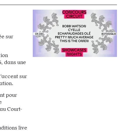
ée sur
tion
5, dans une
l’accent sur
ation.
nt pour
e
au Court-
ditions live