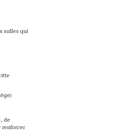
s salles qui
itte
iège)
, de
 renforcer