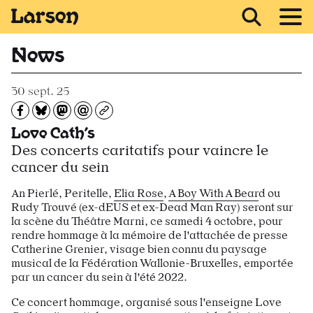
Recevoir Larsen
News
30 sept. 25
Partagez sur Facebook
Partager sur Bluesky
Partager sur Mastodon
Partagez par e-mail
Copiez l’url
Love Cath’s
Des concerts caritatifs pour vaincre le
cancer du sein
An Pierlé, Peritelle,
Elia Rose
,
A Boy With A
Bear
d ou
Rudy Trouvé (ex-dEUS et ex-Dead Man Ray) seront sur
la scène du Théâtre Marni, ce samedi 4 octobre, pour
rendre hommage à la mémoire de l'attachée de presse
Catherine Grenier, visage bien connu du paysage
musical de la Fédération Wallonie-Bruxelles, emportée
par un cancer du sein à l'été 2022.
Ce concert hommage, organisé sous l'enseigne Love