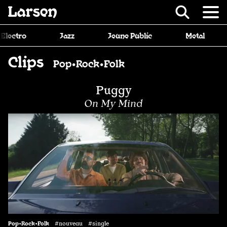
Recevoir Larsen
Jeune Public
Metal
Musique de film
Clips
Pop•Rock•Folk
Puggy
On My Mind
Pop•Rock•Folk
#nouveau #single