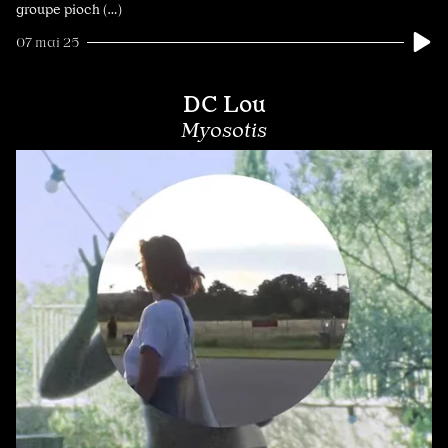
groupe pioch (…)
07 mai 25
DC Lou
Myosotis