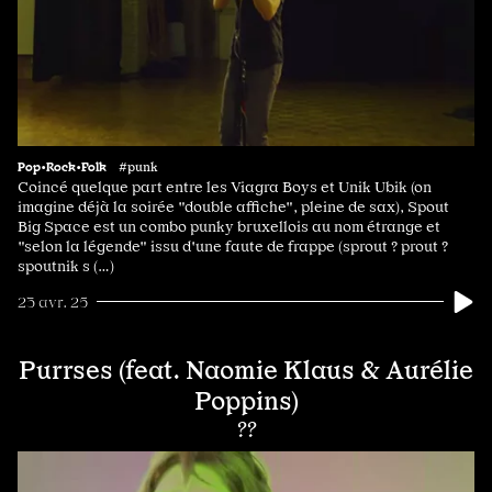
Pop•Rock•Folk
#punk
Coincé quelque part entre les Viagra Boys et Unik Ubik (on
imagine déjà la soirée "double affiche", pleine de sax), Spout
Big Space est un combo punky bruxellois au nom étrange et
"selon la légende" issu d'une faute de frappe (sprout ? prout ?
spoutnik s (…)
23 avr. 25
Purrses (feat. Naomie Klaus & Aurélie
Poppins)
??