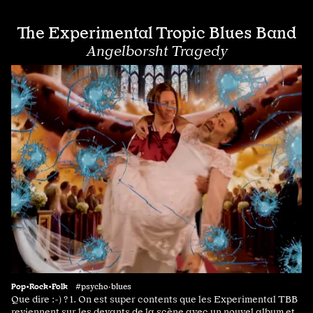
The Experimental Tropic Blues Band
Angelborsht Tragedy
Pop•Rock•Folk
#psycho·blues
Que dire :-) ? 1. On est super contents que les Experimental TBB
reviennent sur les devants de la scène avec un nouvel album et