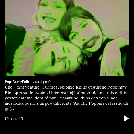
Pop•Rock•Folk
#post-punk
Une "joint venture" Purrses, Naomie Klaus et Aurélie Poppins??
Rien que sur le papier, l'idée est déjà uber cool. Les trois entités
partagent une identité punk commune, dans des domaines
musicaux parfois un peu différents (Aurélie Poppins est issue du
gr (…)
15 avr. 25