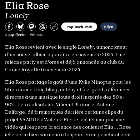
Elia Rose
Lonely
Partagez sur Facebook
Partager sur Bluesky
Partager sur Mastodon
Partagez par e-mail
Copiez l’url
Pop•Rock•Folk
#pop·électro #dance
Elia Rose revient avec le single
Lonely
, annonciateur
d'un nouvel album à paraître en novembre 2024. Une
release party est d'ores et déjà annoncée au club du
Cirque Royal le 6 novembre 2024.
Elia Rose partage le goût d'une Kylie Minogue pour les
titres dance bling bling, catchy et feel good, références
directes à une musique toute droit inspirée des 80's-
90's. Les réalisateurs Vincent Blairon et Antoine
Delforge, déjà remarqués derrière certains clips du
projet VAAGUE d'Antoine Pierre, ont ici imaginé une
vidéo qui respecte la science des couleurs! Elia... Rose
(elle porte bien son nom) a toujours eu un penchant pour