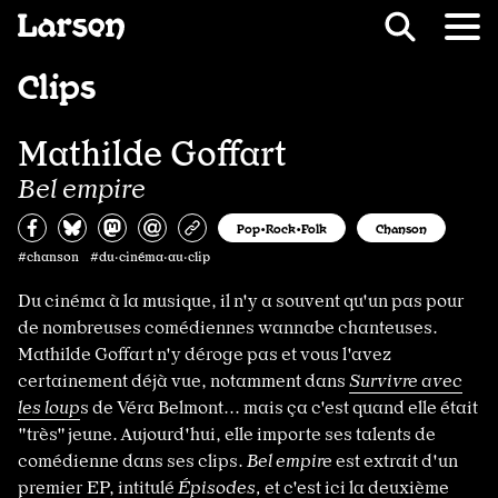
Recevoir Larsen
Fil d’ariane
Clips
Mathilde Goffart
Bel empire
Partagez sur Facebook
Partager sur Bluesky
Partager sur Mastodon
Partagez par e-mail
Copiez l’url
Pop•Rock•Folk
Chanson
#chanson #du·cinéma·au·clip
Du cinéma à la musique, il n'y a souvent qu'un pas pour
de nombreuses comédiennes wannabe chanteuses.
Mathilde Goffart n'y déroge pas et vous l'avez
certainement déjà vue, notamment dans
Survivre avec
les loup
s de Véra Belmont... mais ça c'est quand elle était
"très" jeune. Aujourd'hui, elle importe ses talents de
comédienne dans ses clips.
Bel empire
est extrait d'un
premier EP, intitulé
Épisodes,
et c'est ici la deuxième