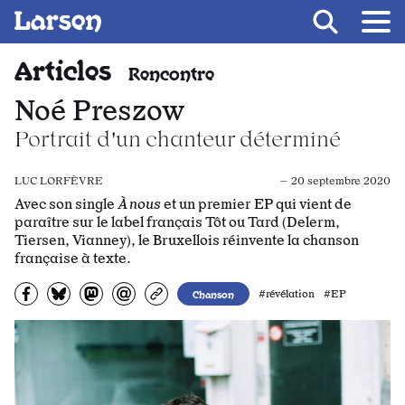
Recevoir Larsen
Fil d’ariane
Articles
Rencontre
Noé Preszow
Portrait d'un chanteur déterminé
LUC LORFÈVRE
— 20 septembre 2020
Avec son single
À nous
et un premier EP qui vient de
paraître sur le label français Tôt ou Tard (Delerm,
Tiersen, Vianney), le Bruxellois réinvente la chanson
française à texte.
Partagez sur Facebook
Partager sur Bluesky
Partager sur Mastodon
Partagez par e-mail
Copiez l’url
Chanson
#révélation #EP