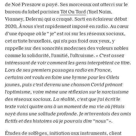
de Noé Preszow a payé. Ses morceaux ont atterri sur le
bureau du label parisien
Tôt Ou Tard
(Yael Naim,
Vianney, Delerm) qui a craqué. Sorti en éclaireur début
2020,
À nous
s’est rapidement imposé en radio. Au cœur
d’une époque où le “ je” est roi sur les réseaux sociaux,
cet artiste bruxellois, qui n’a pas froid aux yeux, y
rappelle sur des sonorités modernes des valeurs nobles
comme la solidarité, l’amitié, l’altruisme.
« C’est assez
intéressant de voir comment les gens interprètent ce titre.
Lors de ses premiers passages radio en France,
certains ont voulu en faire une hymne pour les Gilets
jaunes, puis c’est devenu une chanson Covid prônant
l’optimisme, voire même une réflexion sur le narcissisme
des réseaux sociaux. La réalité, c’est que j’ai écrit le
texte voici quatre ans à un moment de ma vie où j’étais
noyé dans une solitude profonde. Je m’inventais des amis
fictifs et des histoires où je pouvais dire “nous” »
.
Études de solfèges, initiation aux instruments, client