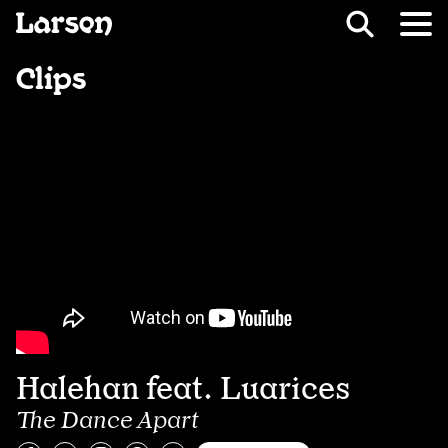
Recevoir Larsen
Fil d’ariane
Clips
Halehan feat. Luarices
The Dance Apart