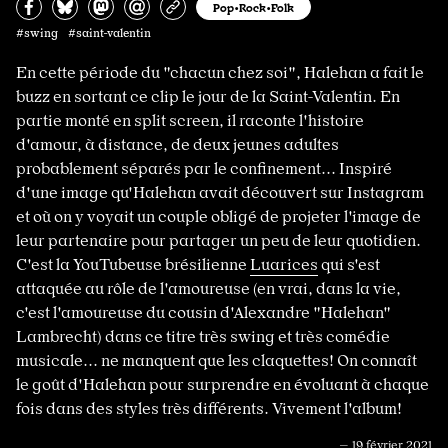
Partagez sur Facebook
Partager sur Bluesky
Partager sur Mastodon
Partagez par e-mail
Copiez l’url
Pop•Rock•Folk
#swing #saint-valentin
En cette période du "chacun chez soi", Halehan a fait le
buzz en sortant ce clip le jour de la Saint-Valentin. En
partie monté en split screen, il raconte l'histoire
d'amour, à distance, de deux jeunes adultes
probablement séparés par le confinement... Inspiré
d'une image qu'Halehan avait découvert sur Instagram
et où on y voyait un couple obligé de projeter l'image de
leur partenaire pour partager un peu de leur quotidien.
C'est la YouTubeuse brésilienne
Luarices
qui s'est
attaquée au rôle de l'amoureuse (en vrai, dans la vie,
c'est l'amoureuse du cousin d'Alexandre "Halehan"
Lambrecht) dans ce titre très swing et très comédie
musicale... ne manquent que les claquettes! On connaît
le goût d'Halehan pour surprendre en évoluant à chaque
fois dans des styles très différents. Vivement l'album!
— 19 février 2021