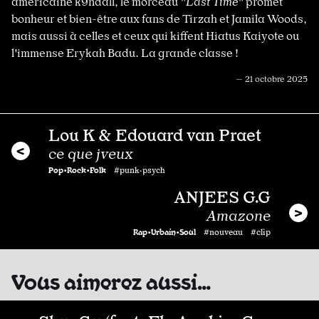
américaine k9ndall, le morceau
"Last Time"
promet
bonheur et bien-être aux fans de Tirzah et Jamila Woods,
mais aussi à celles et ceux qui kiffent Hiatus Kaiyote ou
l'immense Erykah Badu. La grande classe !
— 21 octobre 2025
Lou K & Edouard van Praet
ce que jveux
Pop•Rock•Folk
#punk·psych
ANJEES G.G
Amazone
Rap•Urbain•Soul
#nouveau #clip
Vous aimerez aussi…