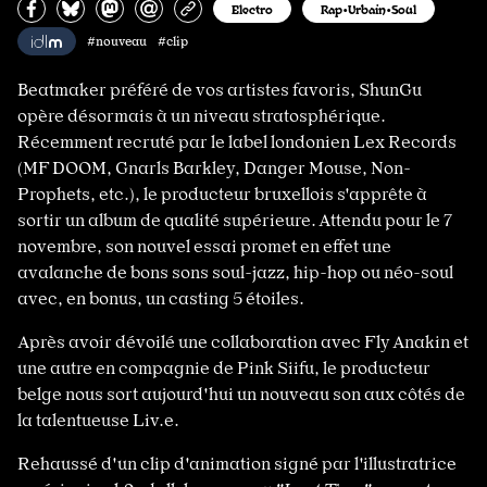
Partagez sur Facebook
Partager sur Bluesky
Partager sur Mastodon
Partagez par e-mail
Copiez l’url
Electro
Rap•Urbain•Soul
#nouveau #clip
Beatmaker préféré de vos artistes favoris, ShunGu
opère désormais à un niveau stratosphérique.
Récemment recruté par le label londonien Lex Records
(MF DOOM, Gnarls Barkley, Danger Mouse, Non-
Prophets, etc.), le producteur bruxellois s'apprête à
sortir un album de qualité supérieure. Attendu pour le 7
novembre, son nouvel essai promet en effet une
avalanche de bons sons soul-jazz, hip-hop ou néo-soul
avec, en bonus, un casting 5 étoiles.
Après avoir dévoilé une collaboration avec Fly Anakin et
une autre en compagnie de Pink Siifu, le producteur
belge nous sort aujourd'hui un nouveau son aux côtés de
la talentueuse Liv.e.
Rehaussé d'un clip d'animation signé par l'illustratrice