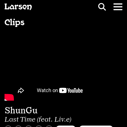
Recevoir Larsen
Fil d’ariane
Clips
ShunGu
Last Time (feat. Liv.e)