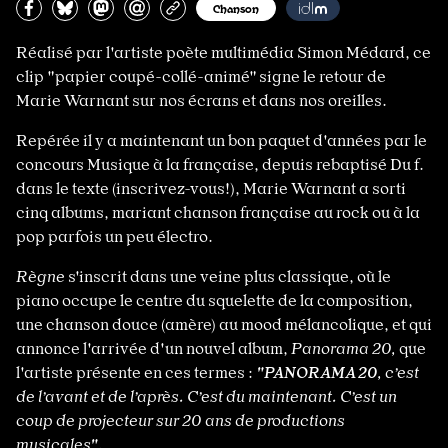
Partagez sur Facebook
Partager sur Bluesky
Partager sur Mastodon
Partagez par e-mail
Copiez l’url
Chanson
Réalisé par l'artiste poète multimédia Simon Médard, ce
clip "papier coupé-collé-animé" signe le retour de
Marie Warnant sur nos écrans et dans nos oreilles.
Repérée il y a maintenant un bon paquet d'années par le
concours Musique à la française, depuis rebaptisé Du f.
dans le texte (inscrivez-vous!), Marie Warnant a sorti
cinq albums, mariant chanson française au rock ou à la
pop parfois un peu électro.
Règne
s'inscrit dans une veine plus classique, où le
piano occupe le centre du squelette de la composition,
une chanson douce (amère) au mood mélancolique, et qui
annonce l'arrivée d'un nouvel album,
Panorama 20,
que
l'artiste présente en ces termes :
"
PANORAMA 20
, c’est
de l’avant et de l’après. C’est du maintenant. C’est un
coup de projecteur sur 20 ans de productions
musicales"
.