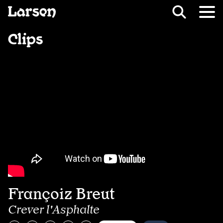
Recevoir Larsen
Fil d’ariane
Clips
Françoiz Breut
Crever l'Asphalte