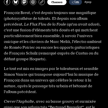
Partagez sur Facebook
Partager sur Bluesky
Partager sur Mastodon
Partagez par e-mail
Copiez l’url
Chanson
#pop
Françoiz Breut, c'est depuis toujours une magnifique
(photo)synthèse de talents. Et depuis son album
précédent,
Le Flux Flou de la Foule
(qu'on avait adoré),
c'est une fusion d'éléments très doués et qui matchent
particulièrement bien ensemble, à savoir l'univers
onirique et les claviers de Marc Melià, l'électro ambient
de Roméo Poirier ou encore les apports guitaristiques
de François Schulz (remarqué auprès de Castus ou du
défunt groupe Hoquets).
Le tout est mis en images par le talentueux et sensible
Simon Vanrie qui transpose aujourd'hui la musique de
Françoiz dans un univers qui célèbre le retour à la
nature, après le passage très urbain et bétonné de
l'album précédent.
Crever l'Asphalte
, avec sa basse groovy et surmixée
ainsi que son refrain très "Bertrand Burgalat", est le