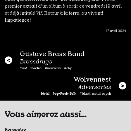
premier extrait d'un album à sortir ce vendredi 19 avril
et déjà intitulé
Vif
. Retour à la terre, au vivant!
Impatience!
— 17 avril 2024
Gustave Brass Band
Brassdrugs
Trad
Electro
#nouveau #clip
Wolvennest
Adversaries
Metal
Pop•Rock•Folk
#black·metal·psych
Vous aimerez aussi…
Rencontre