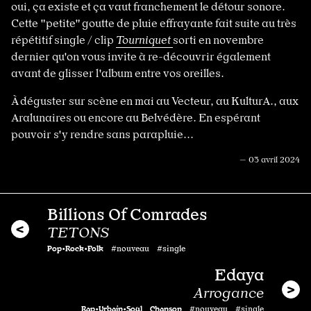
oui, ça existe et ça vaut franchement le détour sonore.
Cette "petite" goutte de pluie effrayante fait suite au très
répétitif single / clip
Tourniquet
sorti en novembre
dernier qu'on vous invite à re-découvrir également
avant de glisser l'album entre vos oreilles.
À déguster sur scène en mai au Vecteur, au KulturA., aux
Aralunaires ou encore au Belvédère. En espérant
pouvoir s'y rendre sans parapluie...
— 03 avril 2024
Billions Of Comrades
TETONS
Pop•Rock•Folk
#nouveau #single
Edaya
Arrogance
Rap•Urbain•Soul
Chanson
#nouveau #single