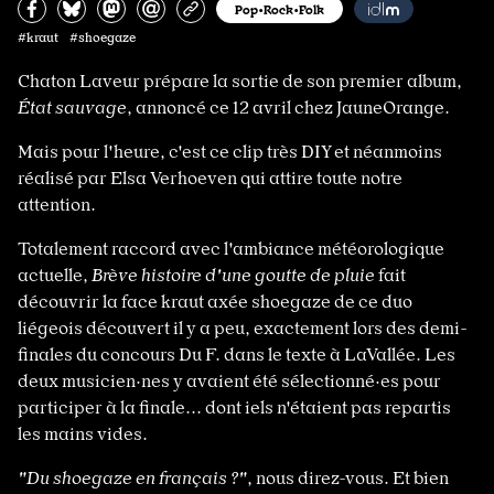
Partagez sur Facebook
Partager sur Bluesky
Partager sur Mastodon
Partagez par e-mail
Copiez l’url
Pop•Rock•Folk
#kraut #shoegaze
Chaton Laveur prépare la sortie de son premier album,
État sauvage
, annoncé ce 12 avril chez JauneOrange.
Mais pour l'heure, c'est ce clip très DIY et néanmoins
réalisé par Elsa Verhoeven qui attire toute notre
attention.
Totalement raccord avec l'ambiance météorologique
actuelle,
Brève histoire d'une goutte de pluie
fait
découvrir la face kraut axée shoegaze de ce duo
liégeois découvert il y a peu, exactement lors des demi-
finales du concours Du F. dans le texte à LaVallée. Les
deux musicien·nes y avaient été sélectionné·es pour
participer à la finale... dont iels n'étaient pas repartis
les mains vides.
"Du shoegaze en français ?"
, nous direz-vous. Et bien