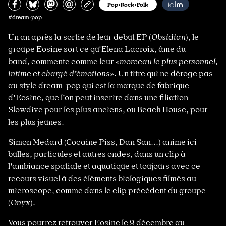
Partagez sur Facebook
Partager sur Bluesky
Partager sur Mastodon
Partagez par e-mail
Copiez l’url
Pop•Rock•Folk
#dream·pop
Un an après la sortie de leur debut EP (
Obsidian
), le
groupe Eosine sort ce qu'Elena Lacroix, âme du
band, commente comme leur
«morceau le plus personnel,
intime et chargé d'émotions»
. Un titre qui ne déroge pas
au style dream-pop qui est la marque de fabrique
d'Eosine, que l'on peut inscrire dans une filiation
Slowdive pour les plus anciens, ou Beach House, pour
les plus jeunes.
Simon Medard (Cocaine Piss, Dan San...) anime ici
bulles, particules et autres ondes, dans un clip à
l'ambiance spatiale et aquatique et toujours avec ce
recours visuel à des éléments biologiques filmés au
microscope, comme dans le clip précédent du groupe
(
Onyx
).
Vous pourrez retrouver Eosine le 9 décembre au