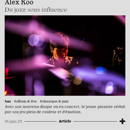
Alex Koo
Du jazz sous influence
Jazz
#album·&·live #classique·&·jazz
Avec son nouveau disque ou en concert, le jeune pianiste séduit
par son jeu plein de couleur et d’émotion.
Article
18 juin 23