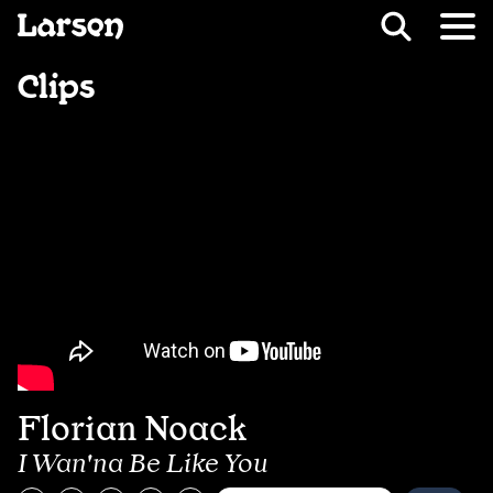
Recevoir Larsen
Fil d’ariane
Clips
Florian Noack
I Wan'na Be Like You