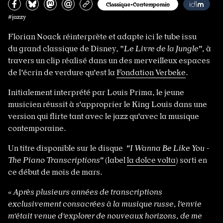
Partagez sur Facebook
Partager sur Bluesky
Partager sur Mastodon
Partagez par e-mail
Copiez l’url
Classique•Contemporain
#jazzy
Florian Noack réinterprète et adapte ici le tube issu
du grand classique de Disney, "
Le Livre de la Jungle",
à
travers un clip réalisé dans un des merveilleux espaces
de l'écrin de verdure qu'est la
Fondation Verbeke
.
Initialement interprété par Louis Prima, le jeune
musicien réussit à s'approprier le King Louis dans une
version qui flirte tant avec le jazz qu'avec la musique
contemporaine.
Un titre disponible sur le disque
"I Wanna Be Like You -
The Piano Transcriptions"
(label
la dolce volta
) sorti en
ce début de mois de mars.
« Après plusieurs années de transcriptions
exclusivement consacrées à la musique russe, l’envie
m’était venue d’explorer de nouveaux horizons, de me