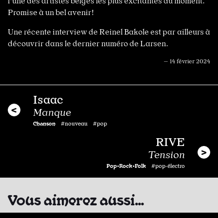
l'une des artistes belges les plus excitantes du moment.
Promise à un bel avenir!
Une récente interview de Reinel Bakole est par ailleurs à
découvrir dans le dernier numéro de Larsen.
— 14 février 2024
Isaac
Manque
Chanson
#nouveau #pop
RIVE
Tension
Pop•Rock•Folk
#pop·électro
Vous aimerez aussi…