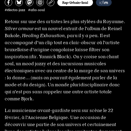
Partagez sur Facebook
Partager sur Bluesky
Partager sur Mastodon
Partagez par e-mail
Copiez l’url
Rap•Urbain•Soul
#électro·jazz #afro·soul
Retour sur une des artistes les plus stylées du Royaume.
Silver armour
est un nouvel extrait de l'album de Reinel
Bakole,
Healing Exhaustion,
paru il y a peu. Il est
accompagné d'un clip tout en clair-obscur où l'artiste
bruxelloise d'origine congolaise laisse filtrer son
inspiration (dir. Yannick Black). On y croise son chant
soul, un mood jazzy et des incursions musicales
électroniques avec au centre de la marge de son univers
: la danse... (mais on pourrait également parler de la
mode et du design). Un monde pluridisciplinaire donc
qui n'est pas sans rappeler une autre artiste totale
comme Bjork.
La musicienne avant-gardiste sera sur scène le 22
février, à l'Ancienne Belgique. Une occasion de
découvrir une partie de son univers et certainement