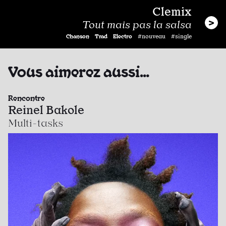
Clemix
Tout mais pas la salsa
Chanson
Trad
Electro
#nouveau #single
Vous aimerez aussi…
Rencontre
Reinel Bakole
Multi-tasks