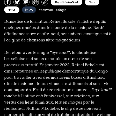
Partagez sur Facebook
Partager sur Bluesky
Partager sur Mastodon
Partagez par e-mail
Copiez l’url
Rap•Urbain•Soul
Jazz
Trad
#nouveau #single
Danseuse de formation Reinel Bakole s'illustre depuis
quelques années dans le monde de la musique. Bordé
d'influences jazz et afro-soul, son univers cosmique est à
l'origine de chansons ultra magnétiques.
De retour avec le single
"eye land"
, la chanteuse
bruxelloise met sa terre natale au cœur de son
processus créatif. En janvier 2022, Reinel Bakole est
ainsi retournée en République démocratique du Congo
pour travailler avec des musiciens basés à Kinshasa
afin de fusionner leurs rythmes traditionnels et son style
contemporain. Fruit de ce retour aux sources,
"eye land"
touche à l'intime et à l'universel, aux origines, aux
vertus des liens familiaux. Mis en images par le
réalisateur Nathan Mbouebe, le clip de ce nouveau
morceau insuffle un vent de fraîcheur afrofuturiste et une