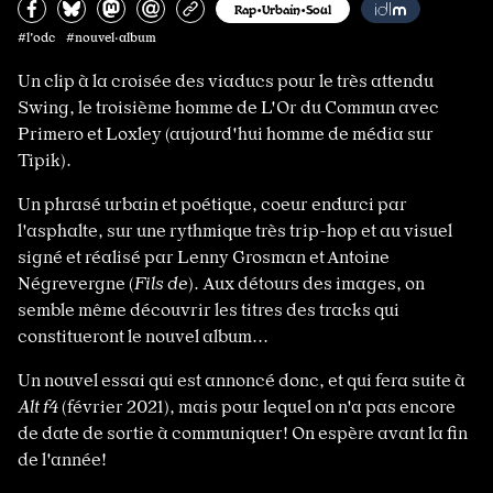
Partagez sur Facebook
Partager sur Bluesky
Partager sur Mastodon
Partagez par e-mail
Copiez l’url
Rap•Urbain•Soul
#l'odc #nouvel·album
Un clip à la croisée des viaducs pour le très attendu
Swing, le troisième homme de L'Or du Commun avec
Primero et Loxley (aujourd'hui homme de média sur
Tipik).
Un phrasé urbain et poétique, coeur endurci par
l'asphalte, sur une rythmique très trip-hop et au visuel
signé et réalisé par Lenny Grosman et Antoine
Négrevergne (
Fils de
). Aux détours des images, on
semble même découvrir les titres des tracks qui
constitueront le nouvel album...
Un nouvel essai qui est annoncé donc, et qui fera suite à
Alt f4
(février 2021), mais pour lequel on n'a pas encore
de date de sortie à communiquer! On espère avant la fin
de l'année!