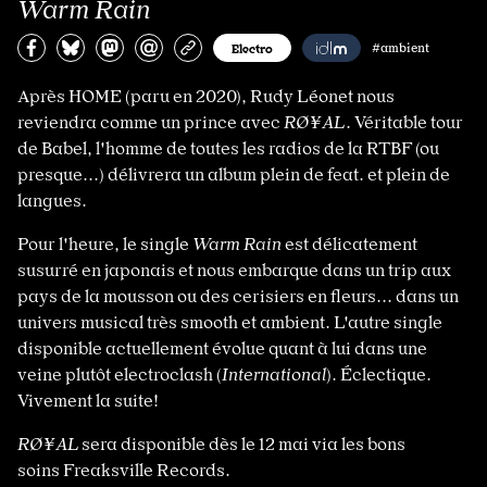
Warm Rain
Partagez sur Facebook
Partager sur Bluesky
Partager sur Mastodon
Partagez par e-mail
Copiez l’url
Electro
#ambient
Après HOME (paru en 2020), Rudy Léonet nous
reviendra comme un prince avec
RØ¥AL
. Véritable tour
de Babel, l'homme de toutes les radios de la RTBF (ou
presque...) délivrera un album plein de feat. et plein de
langues.
Pour l'heure, le single
Warm Rain
est délicatement
susurré en japonais et nous embarque dans un trip aux
pays de la mousson ou des cerisiers en fleurs... dans un
univers musical très smooth et ambient. L'autre single
disponible actuellement évolue quant à lui dans une
veine plutôt electroclash (
International
). Éclectique.
Vivement la suite!
RØ¥AL
sera disponible dès le 12 mai via les bons
soins Freaksville Records.