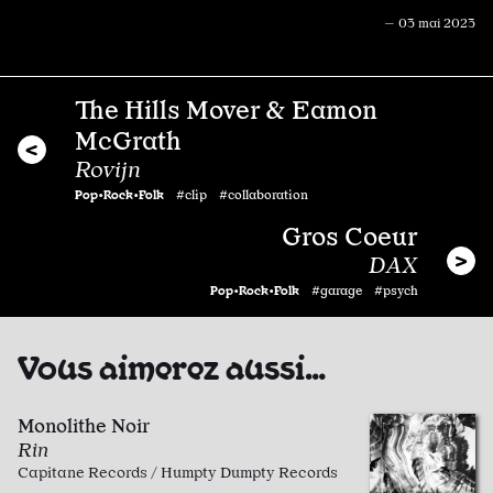
— 03 mai 2023
The Hills Mover & Eamon
McGrath
Rovijn
Pop•Rock•Folk
#clip #collaboration
Gros Coeur
DAX
Pop•Rock•Folk
#garage #psych
Vous aimerez aussi…
Monolithe Noir
Rin
Capitane Records / Humpty Dumpty Records