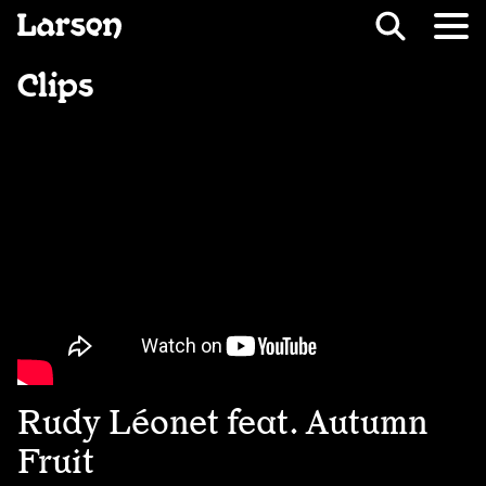
Recevoir Larsen
Fil d’ariane
Clips
Rudy Léonet feat. Autumn
Fruit