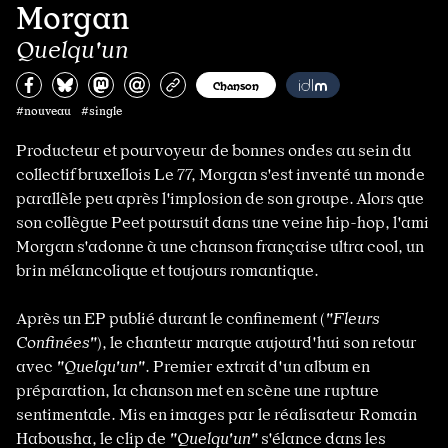
Morgan
Quelqu'un
Partagez sur Facebook
Partager sur Bluesky
Partager sur Mastodon
Partagez par e-mail
Copiez l’url
Chanson
#nouveau #single
Producteur et pourvoyeur de bonnes ondes au sein du
collectif bruxellois Le 77, Morgan s'est inventé un monde
parallèle peu après l'implosion de son groupe. Alors que
son collègue Peet poursuit dans une veine hip-hop, l'ami
Morgan s'adonne à une chanson française ultra cool, un
brin mélancolique et toujours romantique.
Après un EP publié durant le confinement (
"Fleurs
Confinées"
), le chanteur marque aujourd'hui son retour
avec
"Quelqu'un"
. Premier extrait d'un album en
préparation, la chanson met en scène une rupture
sentimentale. Mis en images par le réalisateur Romain
Habousha, le clip de
"Quelqu'un"
s'élance dans les