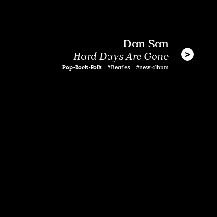
Dan San
Hard Days Are Gone
Pop•Rock•Folk
#Beatles #new·album
S O R O R
HABIBA
Pop•Rock•Folk
#clip #reprise #concert