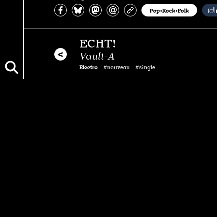
Partagez sur Facebook
Partager sur Bluesky
Partager sur Mastodon
Partagez par e-mail
Copiez l’url
Pop•Rock•Folk
ECHT!
Vault-A
Electro
#nouveau #single
Vous aimerez aussi…
SOROR
Wash Your Hands