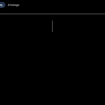
#vintage
S O R O R
Soror
Autoproduction
Des compos où le rock se fait
planant, mélancolique parfois,
agrémenté de discrètes influences psyché, surf
ou même trip hop.
Pop•Rock•Folk
Sortie
11 mars 20