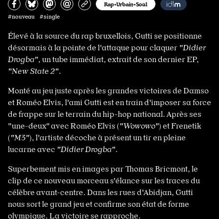
Partagez sur Facebook
Partager sur Bluesky
Partager sur Mastodon
Partagez par e-mail
Copiez l’url
Rap•Urbain•Soul
#nouveau #single
Élevé à la source du rap bruxellois, Gutti se positionne
désormais à la pointe de l'attaque pour claquer
"Didier
Drogba"
, un tube immédiat, extrait de son dernier EP,
"New State 2"
.
Monté au jeu juste après les grandes victoires de Damso
et Roméo Elvis, l'ami Gutti est en train d'imposer sa force
de frappe sur le terrain du hip-hop national. Après ses
"une-deux" avec Roméo Elvis (
"Wowowo"
) et Frenetik
(
"M3"
), l'artiste décoche à présent un tir en pleine
lucarne avec
"Didier Drogba"
.
Superbement mis en images par Thomas Bricmont, le
clip de ce nouveau morceau s'élance sur les traces du
célèbre avant-centre. Dans les rues d'Abidjan, Gutti
nous sort le grand jeu et confirme son état de forme
olympique. La victoire se rapproche.