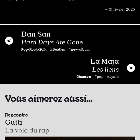
— 01 février 2023
Dan San
Hard Days Are Gone
Pop•Rock•Folk
#Beatles #new·album
La Maja
Les liens
Chanson
#pop #synth
Vous aimerez aussi…
Rencontre
Gutti
La voie du rap