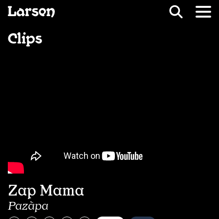
Recevoir Larsen
Fil d’ariane
Clips
Zap Mama
Pazàpa