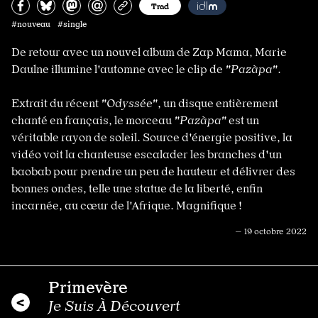
Partagez sur Facebook
Partager sur Bluesky
Partager sur Mastodon
Partagez par e-mail
Copiez l’url
Trad
#nouveau #single
De retour avec un nouvel album de Zap Mama, Marie
Daulne illumine l'automne avec le clip de
"Pazàpa"
.
Extrait du récent
"Odyssée"
, un disque entièrement
chanté en français, le morceau
"Pazàpa"
est un
véritable rayon de soleil. Source d'énergie positive, la
vidéo voit la chanteuse escalader les branches d'un
baobab pour prendre un peu de hauteur et délivrer des
bonnes ondes, telle une statue de la liberté, enfin
incarnée, au cœur de l'Afrique. Magnifique !
— 19 octobre 2022
Primevère
Je Suis À Découvert