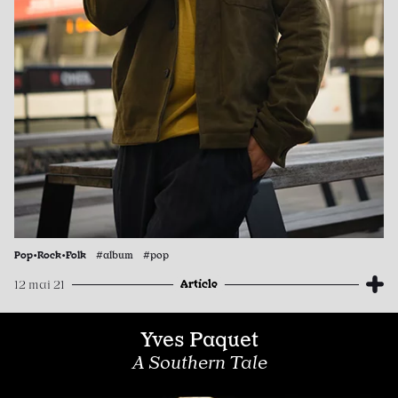
Pop•Rock•Folk
#album #pop
Article
12 mai 21
Yves Paquet
A Southern Tale