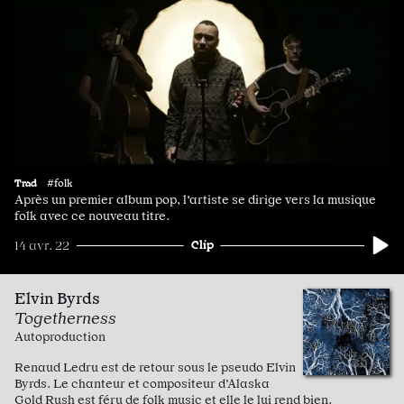
Trad
#folk
Après un premier album pop, l'artiste se dirige vers la musique
folk avec ce nouveau titre.
Clip
14 avr. 22
Elvin Byrds
Togetherness
Autoproduction
Renaud Ledru est de retour sous le pseudo Elvin
Byrds. Le chanteur et compositeur d’Alaska
Gold Rush est féru de folk music et elle le lui rend bien.