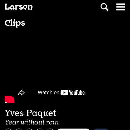
Recevoir Larsen
Fil d’ariane
Clips
Yves Paquet
Year without rain