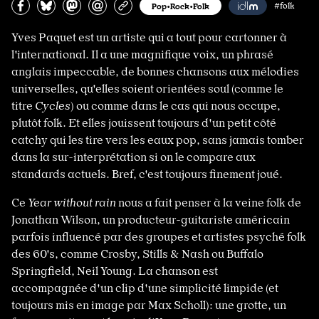
Partagez sur Facebook
Partager sur Bluesky
Partager sur Mastodon
Partagez par e-mail
Copiez l’url
Pop•Rock•Folk
#folk
Yves Paquet est un artiste qui a tout pour cartonner à
l'international. Il a une magnifique voix, un phrasé
anglais impeccable, de bonnes chansons aux mélodies
universelles, qu'elles soient orientées soul (comme le
titre
Cycles
) ou comme dans le cas qui nous occupe,
plutôt folk. Et elles jouissent toujours d'un petit côté
catchy qui les tire vers les eaux pop, sans jamais tomber
dans la sur-interprétation si on le compare aux
standards actuels. Bref, c'est toujours finement joué.
Ce
Year without rain
nous a fait penser à la veine folk de
Jonathan Wilson, un producteur-guitariste américain
parfois influencé par des groupes et artistes psyché folk
des 60's, comme Crosby, Stills & Nash ou Buffalo
Springfield, Neil Young. La chanson est
accompagnée d'un clip d'une simplicité limpide (et
toujours mis en image par Max Scholl): une grotte, un