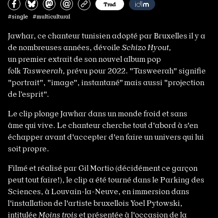
Partagez sur Facebook
Partager sur Bluesky
Partager sur Mastodon
Partagez par e-mail
Copiez l’url
Trad
#single #multicultural
Jawhar, ce chanteur tunisien adopté par Bruxelles il y a
de nombreuses années, dévoile
Schizo Hyout,
un
premier extrait de son nouvel album pop
folk
Tasweerah,
prévu pour 2022. "Tasweerah"
signifie
"portrait", "image", instantané" mais aussi "projection
de l’esprit".
Le clip plonge Jawhar dans un monde froid et sans
âme qui vive. Le chanteur cherche tout d'abord à s'en
échapper avant d'accepter d'en faire un univers qui lui
soit propre.
Filmé et réalisé par Gil Mortio (décidément ce garçon
peut tout faire!), le clip a été tourné dans le Parking des
Sciences, à Louvain-la-Neuve, en immersion dans
l'installation de l'artiste bruxellois Yoel Pytowski,
intitulée
Moins trois
et présentée à l'occasion de la