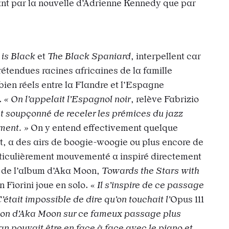
ant par la nouvelle d’Adrienne Kennedy que par
 is Black
et
The Black Spaniard
, interpellent car
 prétendues racines africaines de la famille
bien réels entre la Flandre et l’Espagne
.
« On l’appelait l’Espagnol noir
, relève Fabrizio
t
soupçonné de receler les prémices du jazz
ment. »
On y entend effectivement quelque
, a des airs de boogie-woogie ou plus encore de
ticulièrement mouvementé a inspiré directement
a de l’album d’Aka Moon,
Towards the Stars with
n Fiorini joue en solo. «
Il s’inspire de ce passage
était impossible de dire qu’on touchait l’
Opus 111
exion d’Aka Moon sur ce fameux passage plus
n pouvait être en face à face avec le piano et