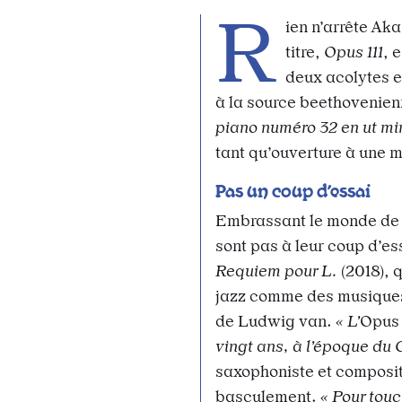
R
ien n’arrête Aka
titre,
Opus 111
, 
deux acolytes et
à la source beethovenienn
piano numéro 32
en ut
mi
tant qu’ouverture à une m
Pas un coup d’essai
Embrassant le monde de 
sont pas à leur coup d’es
Requiem pour L.
(2018),
jazz comme des musiques 
de Ludwig van.
« L’
Opus 
vingt ans, à l’époque du 
saxophoniste et composit
basculement.
« Pour tou