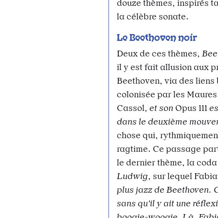
douze thèmes, inspirés t
la célèbre sonate.
Le Beethoven noir
Deux de ces thèmes,
Bee
il y est fait allusion aux
Beethoven, via des liens 
colonisée par les Maures
Cassol,
et son
Opus 111
es
dans le deuxième mouve
chose qui, rythmiquement
ragtime. Ce passage par
le dernier thème, la cod
Ludwig
, sur lequel Fabia
plus jazz de Beethoven. C’
sans qu’il y ait une réfl
boogie-woogie. Là, Fabia