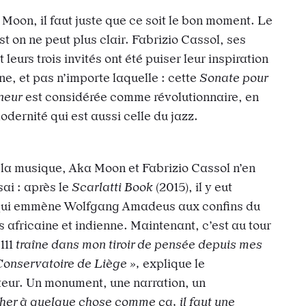
 Moon, il faut juste que ce soit le bon moment. Le
est on ne peut plus clair. Fabrizio Cassol, ses
 leurs trois invités ont été puiser leur inspiration
e, et pas n’importe laquelle : cette
Sonate pour
neur
est considérée comme révolutionnaire, en
odernité qui est aussi celle du jazz.
la musique, Aka Moon et Fabrizio Cassol n’en
sai : après le
Scarlatti Book
(2015), il y eut
 qui emmène Wolfgang Amadeus aux confins du
africaine et indienne. Maintenant, c’est au tour
111
traîne dans mon tiroir de pensée depuis mes
Conservatoire de Liège »,
explique le
eur. Un monument, une narration, un
cher à quelque chose comme ça, il faut une