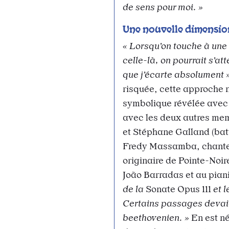
de sens pour moi. »
Une nouvelle dimensio
« Lorsqu’on touche à un
celle-là, on pourrait s’a
que j’écarte absolument 
risquée, cette approche n
symbolique révélée avec 
avec les deux autres me
et Stéphane Galland (batt
Fredy Massamba, chanteu
originaire de Pointe-Noir
João Barradas et au piani
de la
Sonate Opus 111
et 
Certains passages devaien
beethovenien. »
En est né