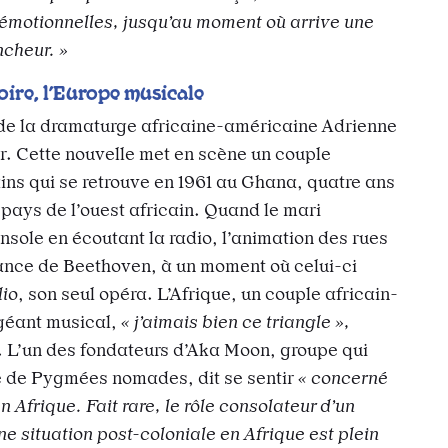
émotionnelles, jusqu’au moment où arrive une
cheur. »
oire, l’Europe musicale
 de la dramaturge africaine-américaine Adrienne
r. Cette nouvelle met en scène un couple
ins qui se retrouve en 1961 au Ghana, quatre ans
pays de l’ouest africain. Quand le mari
nsole en écoutant la radio, l’animation des rues
ance de Beethoven, à un moment où celui-ci
lio
, son seul opéra. L’Afrique, un couple africain-
géant musical,
« j’aimais bien ce triangle »,
. L’un des fondateurs d’Aka Moon, groupe qui
e de Pygmées nomades, dit se sentir
« concerné
n Afrique. Fait rare, le rôle consolateur d’un
ne situation post-coloniale en Afrique est plein