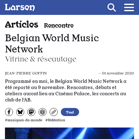
Recevoir Larsen
Fil d’ariane
Articles
Rencontre
Belgian World Music
Network
Vitrine & réseautage
JEAN-PIERRE GOFFIN
— 01 novembre 2020
Programmé en mai, le Belgian World Music Network a
été reporté au 9 novembre. Rencontres, débats et
ateliers auront lieu au Cinéma Palace, les concerts au
club de l’AB.
Partagez sur Facebook
Partager sur Bluesky
Partager sur Mastodon
Partagez par e-mail
Copiez l’url
Trad
#musiques·du·monde #fédération